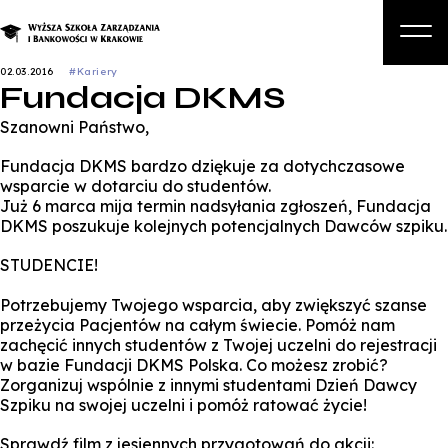
02.03.2016
#Kariery
Fundacja DKMS
O nas
Szanowni Państwo,
Studia
Fundacja DKMS bardzo dziękuje za dotychczasowe
Studia podyplomowe i kursy
wsparcie w dotarciu do studentów.
Już 6 marca mija termin nadsyłania zgłoszeń, Fundacja
Kandydat
DKMS poszukuje kolejnych potencjalnych Dawców szpiku.
Student
STUDENCIE!
Biznes
Potrzebujemy Twojego wsparcia, aby zwiększyć szanse
przeżycia Pacjentów na całym świecie. Pomóż nam
Zapisz się na studia
zachęcić innych studentów z Twojej uczelni do rejestracji
w bazie Fundacji DKMS Polska. Co możesz zrobić?
Zorganizuj wspólnie z innymi studentami Dzień Dawcy
Szpiku na swojej uczelni i pomóż ratować życie!
Sprawdź film z jesiennych przygotowań do akcji: