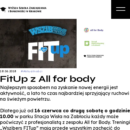
O nas
Studia
Studia podyplomowe i kursy
Kandydat
18.06.2018
#Aktualności
Student
FitUp z All for body
Biznes
Najlepszym sposobem na zyskanie nowej energii jest
aktywność, a lato to czas najbardziej sprzyjający ruchowi
Zapisz się na studia
na świeżym powietrzu.
Dlatego już od
16 czerwca co drugą sobotę o godzinie
10.00
w parku Stacja Wisła na Zabłociu każdy może
poćwiczyć z profesjonalistą z zespołu All for Body. Treningi
„Wszibers FITup” mają przede wszystkim zachęcić do