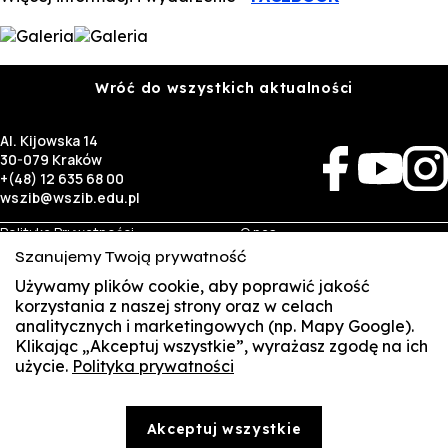
Wróć do wszystkich aktualności
Al. Kijowska 14
30-079 Kraków
+(48) 12 635 68 00
wszib@wszib.edu.pl
Polityka Prywatności
O nas
RODO
Rekrutacja
Szanujemy Twoją prywatność
BIP
Studia
Używamy plików cookie, aby poprawić jakość
Identyfikacja wizualna
Kontakt
korzystania z naszej strony oraz w celach
analitycznych i marketingowych (np. Mapy Google).
Biznes
Student
Klikając „Akceptuj wszystkie”, wyrażasz zgodę na ich
Wynajem sal
Multis Multum
użycie.
Polityka prywatności
SUSZI
Targi pracy
Biblioteka
Samorząd
SAKE
© Copyright by Wyższa Szkoła Zarządzania i Bankowości w Krakowie (WSZIB)
Akceptuj wszystkie
Treści zawarte na stronie www.wszib.edu.pl oraz jej podstronach stanowią, o ile nie wskazano
Webmail
inaczej, utwory w rozumieniu właściwych przepisów, do których prawa majątkowe autorskie