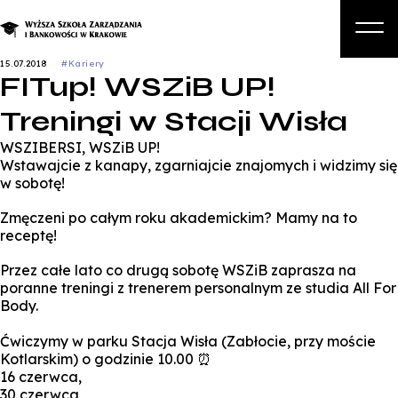
15.07.2018
#Kariery
FITup! WSZiB UP!
O nas
Treningi w Stacji Wisła
Studia
WSZIBERSI, WSZiB UP!
Studia podyplomowe i kursy
Wstawajcie z kanapy, zgarniajcie znajomych i widzimy się
w sobotę!
Kandydat
Zmęczeni po całym roku akademickim? Mamy na to
Student
receptę!
Biznes
Przez całe lato co drugą sobotę WSZiB zaprasza na
poranne treningi z trenerem personalnym ze studia All For
Zapisz się na studia
Body.
Ćwiczymy w parku Stacja Wisła (Zabłocie, przy moście
Kotlarskim) o godzinie 10.00 ⏰
16 czerwca,
30 czerwca,