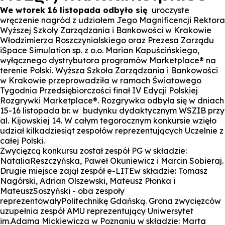
We wtorek 16 listopada odbyło się
uroczyste
wręczenie nagród z udziałem Jego Magnificencji Rektora
Wyższej Szkoły Zarządzania i Bankowości w Krakowie
Włodzimierza Roszczynialskiego oraz Prezesa Zarządu
iSpace Simulation sp. z o.o. Marian Kapuścińskiego,
wyłącznego dystrybutora programów Marketplace® na
terenie Polski. Wyższa Szkoła Zarządzania i Bankowości
w Krakowie przeprowadziła w ramach Światowego
Tygodnia Przedsiębiorczości finał IV Edycji Polskiej
Rozgrywki Marketplace®. Rozgrywka odbyła się w dniach
15-16 listopada br. w budynku dydaktycznym WSZIB przy
al. Kijowskiej 14. W całym tegorocznym konkursie wzięło
udział kilkadziesiąt zespołów reprezentujących Uczelnie z
całej Polski.
Zwycięzcą konkursu został zespół PG w składzie:
NataliaReszczyńska, Paweł Okuniewicz i Marcin Sobieraj.
Drugie miejsce zajął zespół e-LITEw składzie: Tomasz
Nagórski, Adrian Olszewski, Mateusz Płonka i
MateuszSoszyński - oba zespoły
reprezentowałyPolitechnikę Gdańską. Grona zwycięzców
uzupełnia zespół AMU reprezentujący Uniwersytet
im.Adama Mickiewicza w Poznaniu w składzie: Marta