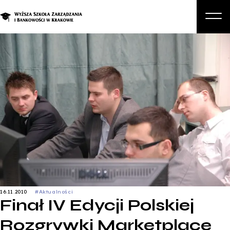
O nas
Studia
Studia podyplomowe i kursy
Kandydat
Student
Biznes
Zapisz się na studia
16.11.2010
#Aktualności
Finał IV Edycji Polskiej
Rozgrywki Marketplace