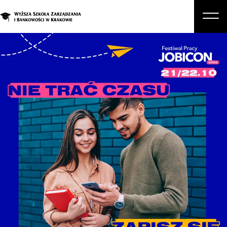
O nas
Studia
Studia podyplomowe i kursy
Kandydat
Student
Biznes
Zapisz się na studia