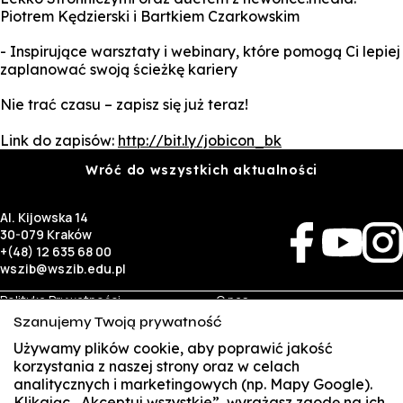
Piotrem Kędzierski i Bartkiem Czarkowskim
- Inspirujące warsztaty i webinary, które pomogą Ci lepiej
zaplanować swoją ścieżkę kariery
Nie trać czasu – zapisz się już teraz!
Link do zapisów:
http://bit.ly/jobicon_bk
Wróć do wszystkich aktualności
Al. Kijowska 14
30-079 Kraków
+(48) 12 635 68 00
wszib@wszib.edu.pl
Polityka Prywatności
O nas
RODO
Rekrutacja
Szanujemy Twoją prywatność
BIP
Studia
Identyfikacja wizualna
Kontakt
Używamy plików cookie, aby poprawić jakość
korzystania z naszej strony oraz w celach
analitycznych i marketingowych (np. Mapy Google).
Biznes
Student
Klikając „Akceptuj wszystkie”, wyrażasz zgodę na ich