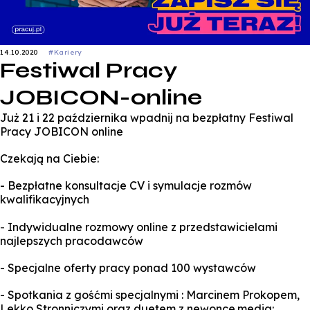
14.10.2020
#Kariery
Festiwal Pracy
JOBICON-online
Już 21 i 22 października wpadnij na bezpłatny Festiwal
Pracy JOBICON online
Czekają na Ciebie:
- Bezpłatne konsultacje CV i symulacje rozmów
kwalifikacyjnych
- Indywidualne rozmowy online z przedstawicielami
najlepszych pracodawców
- Specjalne oferty pracy ponad 100 wystawców
- Spotkania z gośćmi specjalnymi : Marcinem Prokopem,
Lekko Stronniczymi oraz duetem z newonce.media: