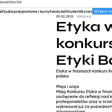
bmail
Office 365
a
Studia podyplomowe i kursy
Kandydat
Student
Biznes
Zapisz si
05.02.2015
#Kariery
Etyka 
konkurs
Etyki 
Etyka w finansach konkurs Ko
polska
Misja i wizja
Misją Konkursu Etyka w fina
zachęcenie do refleksji nad 
profesjonalistów oraz w śro
wykreował już za pośrednic
zrównoważoną