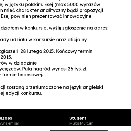
Technologie cyfrowe w marketingu
ej w języku polskim. Esej (max 5000 wyrazów
Manager Projektów AI
n mieć charakter analityczny bądź propozycji
Marketing i social media
 Esej powinien prezentować innowacyjne
Lean Sigma Academy
AI w kreacji i komunikacji cyfrowej
działem w konkursie, wyślij zgłoszenie na adres:
Manager Industry 4.0
dy udziału w konkursie oraz oficjalny
TPM Champion - Utrzymanie ruc
prak
głoszeń: 28 lutego 2015. Końcowy termin
 2015.
Manager jakości i bezpieczeń
rtów w dziedzinie
żywn
ycięzców. Pula nagród wynosi 26 tys. zł.
formie finansowej.
Manager Planowania i Zarządz
Produ
ycji zostaną przetłumaczone na język angielski
j edycji konkursu.
Biznes
Student
SUSZI
ynajem sal
Multis Multum
argi pracy
Biblioteka
SAKE