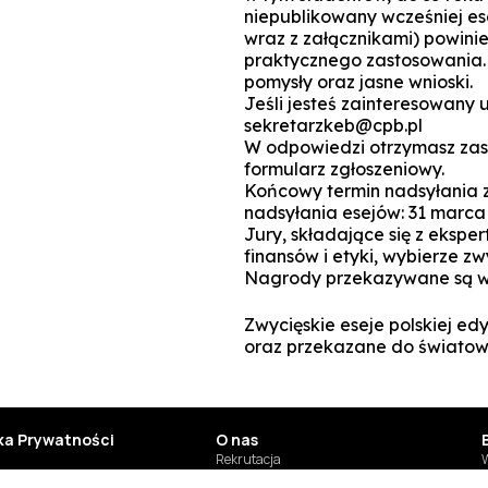
niepublikowany wcześniej es
wraz z załącznikami) powinie
praktycznego zastosowania.
pomysły oraz jasne wnioski.
Jeśli jesteś zainteresowany u
sekretarzkeb@cpb.pl
W odpowiedzi otrzymasz zasa
formularz zgłoszeniowy.
Końcowy termin nadsyłania z
nadsyłania esejów: 31 marca
Jury, składające się z ekspe
finansów i etyki, wybierze zw
Nagrody przekazywane są w 
Zwycięskie eseje polskiej ed
oraz przekazane do światowe
yka Prywatności
O nas
Rekrutacja
W
Studia
T