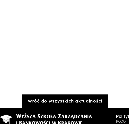
Wróć do wszystkich aktualności
Polit
RODO
BIP
Al. Kijowska 14
+(48) 12 635 68 00