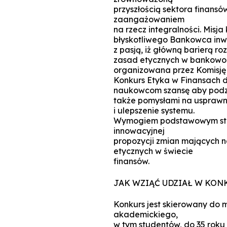
przyszłością sektora finan
zaangażowaniem
na rzecz integralności. Misj
błyskotliwego Bankowca inwes
z pasją, iż główną barierą r
zasad etycznych w bankowości
organizowana przez Komisję 
Konkurs Etyka w Finansach 
naukowcom szansę aby podzie
także pomysłami na usprawn
i ulepszenie systemu.
Wymogiem podstawowym sta
innowacyjnej
propozycji zmian mających n
etycznych w świecie
finansów.
JAK WZIĄĆ UDZIAŁ W KON
Konkurs jest skierowany do 
akademickiego,
w tym studentów, do 35 roku