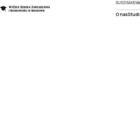
SUSZI
SAKE
We
O nas
Studi