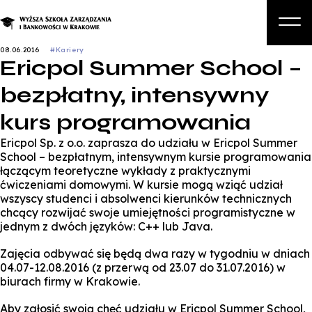
08.06.2016
#Kariery
Ericpol Summer School –
O nas
bezpłatny, intensywny
Studia
kurs programowania
Studia podyplomowe i kursy
Ericpol Sp. z o.o. zaprasza do udziału w Ericpol Summer
Kandydat
School – bezpłatnym, intensywnym kursie programowania
łączącym teoretyczne wykłady z praktycznymi
Student
ćwiczeniami domowymi. W kursie mogą wziąć udział
wszyscy studenci i absolwenci kierunków technicznych
Biznes
chcący rozwijać swoje umiejętności programistyczne w
jednym z dwóch języków: C++ lub Java.
Zapisz się na studia
Zajęcia odbywać się będą dwa razy w tygodniu w dniach
04.07-12.08.2016 (z przerwą od 23.07 do 31.07.2016) w
biurach firmy w Krakowie.
Aby zgłosić swoją chęć udziału w Ericpol Summer School,