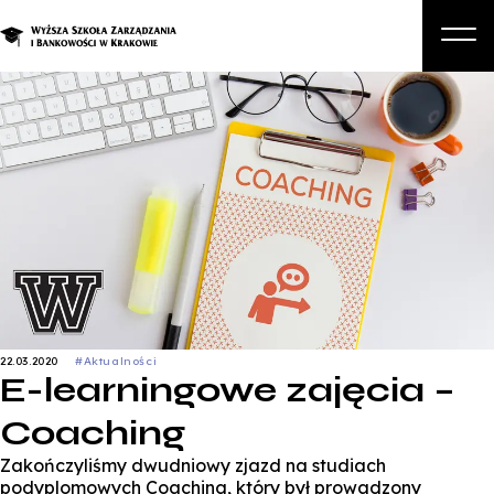
O nas
Studia
Studia podyplomowe i kursy
Kandydat
Student
Biznes
22.03.2020
#Aktualności
Zapisz się na studia
E-learningowe zajęcia –
Coaching
Zakończyliśmy dwudniowy zjazd na studiach
podyplomowych Coaching, który był prowadzony