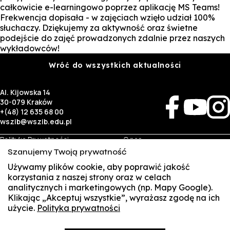
całkowicie e-learningowo poprzez aplikację MS Teams!
Frekwencja dopisała - w zajęciach wzięło udział 100%
słuchaczy. Dziękujemy za aktywność oraz świetne
podejście do zajęć prowadzonych zdalnie przez naszych
wykładowców!
Wróć do wszystkich aktualności
Al. Kijowska 14
30-079 Kraków
+(48) 12 635 68 00
wszib@wszib.edu.pl
Polityka Prywatności
O nas
RODO
Rekrutacja
Szanujemy Twoją prywatność
BIP
Studia
Używamy plików cookie, aby poprawić jakość
Identyfikacja wizualna
Kontakt
korzystania z naszej strony oraz w celach
analitycznych i marketingowych (np. Mapy Google).
Biznes
Student
Klikając „Akceptuj wszystkie”, wyrażasz zgodę na ich
Wynajem sal
Multis Multum
użycie.
Polityka prywatności
SUSZI
Targi pracy
Biblioteka
Samorząd
SAKE