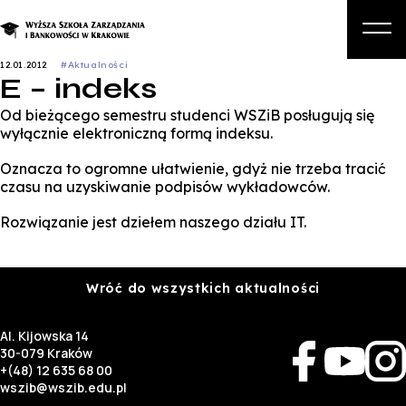
12.01.2012
#Aktualności
E – indeks
O nas
Od bieżącego semestru studenci WSZiB posługują się
Studia
wyłącznie elektroniczną formą indeksu.
Studia podyplomowe i kursy
Oznacza to ogromne ułatwienie, gdyż nie trzeba tracić
czasu na uzyskiwanie podpisów wykładowców.
Kandydat
Rozwiązanie jest dziełem naszego działu IT.
Student
Biznes
Wróć do wszystkich aktualności
Zapisz się na studia
Al. Kijowska 14
30-079 Kraków
+(48) 12 635 68 00
wszib@wszib.edu.pl