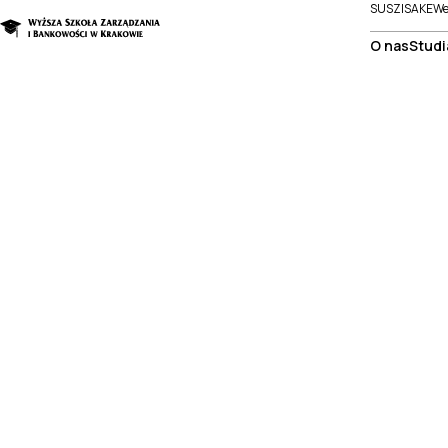
SUSZI
SAKE
We
O nas
Studi