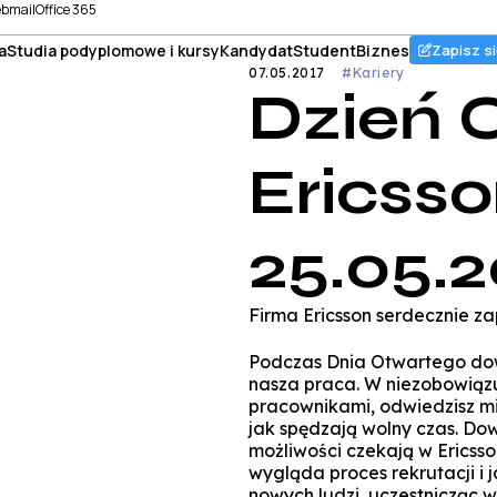
bmail
Office 365
a
Studia podyplomowe i kursy
Kandydat
Student
Biznes
Zapisz si
07.05.2017
#Kariery
Dzień 
Ericsson
25.05.2
Firma Ericsson serdecznie z
Podczas Dnia Otwartego dowi
nasza praca. W niezobowiąz
pracownikami, odwiedzisz mi
jak spędzają wolny czas. Dowi
możliwości czekają w Ericsso
wygląda proces rekrutacji i 
nowych ludzi, uczestnicząc w