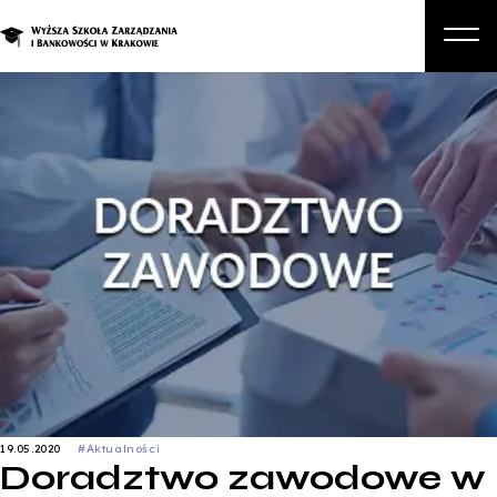
O nas
Studia
Studia podyplomowe i kursy
Kandydat
Student
Biznes
Zapisz się na studia
19.05.2020
#Aktualności
Doradztwo zawodowe w