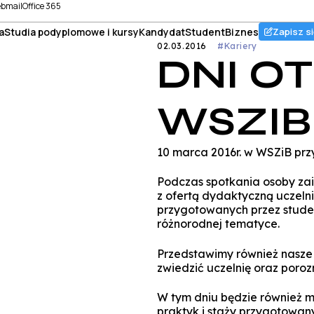
bmail
Office 365
a
Studia podyplomowe i kursy
Kandydat
Student
Biznes
Zapisz si
02.03.2016
#Kariery
DNI O
WSZIB
10 marca 2016r. w WSZiB przy
Podczas spotkania osoby za
z ofertą dydaktyczną uczelni
przygotowanych przez stude
różnorodnej tematyce.
Przedstawimy również nasze 
zwiedzić uczelnię oraz por
W tym dniu będzie również m
praktyk i staży przygotowa