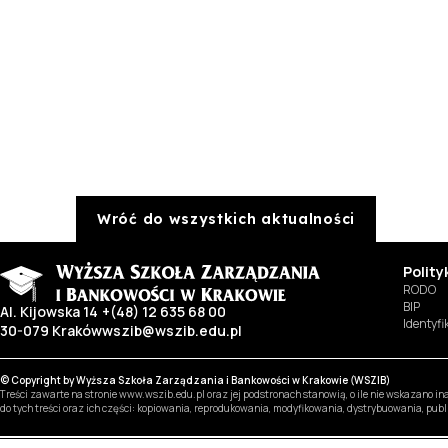
Wróć do wszystkich aktualności
Polit
RODO
BIP
Al. Kijowska 14
+(48) 12 635 68 00
Identyf
30-079 Kraków
wszib@wszib.edu.pl
© Copyright by Wyższa Szkoła Zarządzania i Bankowości w Krakowie (WSZIB)
Treści zawarte na stronie www.wszib.edu.pl oraz jej podstronach stanowią, o ile nie wskazano 
do tych treści oraz ich części: kopiowania, reprodukowania, modyfikowania, dystrybuowania, pub