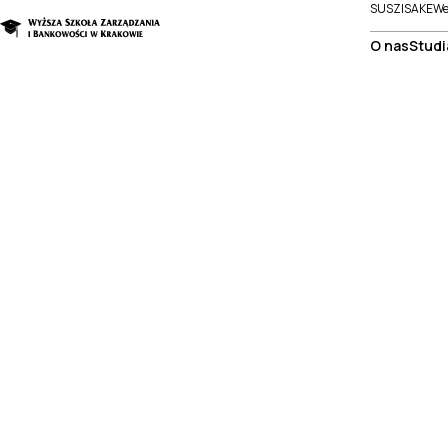
SUSZI
SAKE
We
O nas
Studi