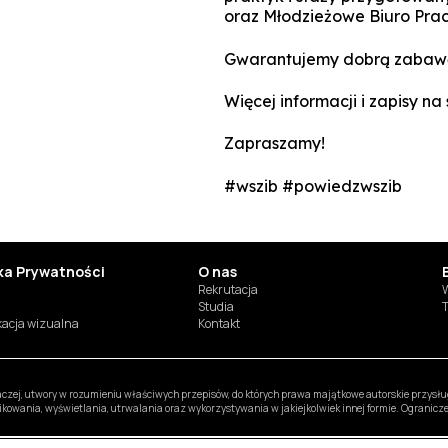
oraz Młodzieżowe Biuro Pra
Gwarantujemy dobrą zabawę 
Więcej informacji i zapisy n
Zapraszamy!
‪#‎wszib‬ ‪#‎powiedzwszib
yka Prywatności
O nas
Rekrutacja
W
Studia
T
ikacja wizualna
Kontakt
inaczej, utwory w rozumieniu właściwych przepisów, do których prawa majątkowe autorskie przys
likowania, wyświetlania, utrwalania oraz wykorzystywania w jakiejkolwiek innej formie. Ogranic