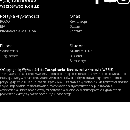
+(48) 12 635 68 00
wszib@wszib.edu.pl
Polityka Prywatności
O nas
RODO
Rekrutacja
BIP
Studia
Identyfikacja wizualna
Kontakt
Biznes
Student
Wynajem sal
Multis Multum
Targi pracy
Biblioteka
Samorząd
© Copyright by Wyższa Szkoła Zarządzania i Bankowości w Krakowie (WSZIB)
Treści zawarte na stronie www.wszib.edu.pl oraz jej podstronach stanowią, o ile nie wskazano
inaczej, utwory w rozumieniu właściwych przepisów, do których prawa majątkowe autorskie
przysługują WSZIB. Bez uprzedniej zgody WSZIB zabrania się w stosunku do tych treści oraz ich
części: kopiowania, reprodukowania, modyfikowania, dystrybuowania, publikowania,
wyświetlania, utrwalania oraz wykorzystywania w jakiejkolwiek innej formie. Ograniczenia
powyższe nie dotyczą dozwolonego użytku osobistego.