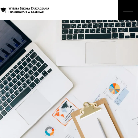
O nas
Studia
Studia podyplomowe i kursy
Kandydat
Student
Biznes
Zapisz się na studia