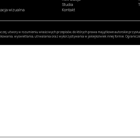
Studia
T
ikacja wizualna
Kontakt
inaczej, utwory w rozumieniu właściwych przepisów, do których prawa majątkowe autorskie przys
likowania, wyświetlania, utrwalania oraz wykorzystywania w jakiejkolwiek innej formie. Ogranic