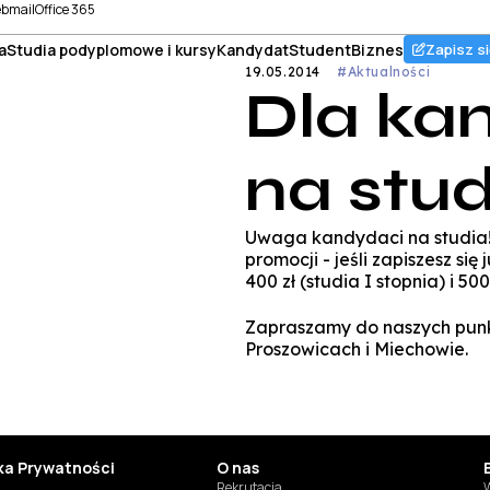
bmail
Office 365
a
Studia podyplomowe i kursy
Kandydat
Student
Biznes
Zapisz si
19.05.2014
#Aktualności
Dla ka
na stud
Uwaga kandydaci na studia! 
promocji - jeśli zapiszesz si
400 zł (studia I stopnia) i 500
Zapraszamy do naszych punk
Proszowicach i Miechowie.
yka Prywatności
O nas
Rekrutacja
W