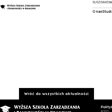
SUSZI
SAKE
We
O nas
Studi
Wróć do wszystkich aktualności
Polit
RODO