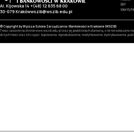
BIP
Al. Kijowska 14
+(48) 12 635 68 00
Identyf
30-079 Kraków
wszib@wszib.edu.pl
© Copyright by Wyższa Szkoła Zarządzania i Bankowości w Krakowie (WSZIB)
Treści zawarte na stronie www.wszib.edu.pl oraz jej podstronach stanowią, o ile nie wskazano 
do tych treści oraz ich części: kopiowania, reprodukowania, modyfikowania, dystrybuowania, pub