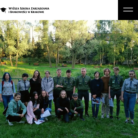
O nas
Studia
Studia podyplomowe i kursy
Kandydat
Student
Biznes
Zapisz się na studia