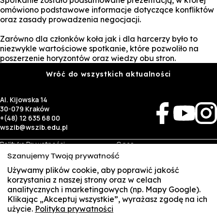
Spotkanie zostało podsumowane prezentacją, w której
omówiono podstawowe informacje dotyczące konfliktów
oraz zasady prowadzenia negocjacji.
Zarówno dla członków koła jak i dla harcerzy było to
niezwykle wartościowe spotkanie, które pozwoliło na
poszerzenie horyzontów oraz wiedzy obu stron.
Wróć do wszystkich aktualności
Al. Kijowska 14
30-079 Kraków
+(48) 12 635 68 00
wszib@wszib.edu.pl
Polityka Prywatności
O nas
RODO
Rekrutacja
Szanujemy Twoją prywatność
BIP
Studia
Identyfikacja wizualna
Kontakt
Używamy plików cookie, aby poprawić jakość
korzystania z naszej strony oraz w celach
analitycznych i marketingowych (np. Mapy Google).
Biznes
Student
Klikając „Akceptuj wszystkie”, wyrażasz zgodę na ich
Wynajem sal
Multis Multum
użycie.
Polityka prywatności
SUSZI
Targi pracy
Biblioteka