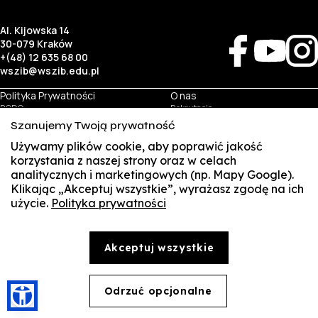
Al. Kijowska 14
30-079 Kraków
+(48) 12 635 68 00
wszib@wszib.edu.pl
Polityka Prywatności
O nas
RODO
Rekrutacja
BIP
Studia
Szanujemy Twoją prywatność
Identyfikacja wizualna
Kontakt
Używamy plików cookie, aby poprawić jakość
korzystania z naszej strony oraz w celach
Biznes
Student
analitycznych i marketingowych (np. Mapy Google).
Wynajem sal
Multis Multum
Klikając „Akceptuj wszystkie”, wyrażasz zgodę na ich
Targi pracy
Biblioteka
użycie.
Polityka prywatności
SUSZI
Samorząd
© Copyright by Wyższa Szkoła Zarządzania i Bankowości w Krakowie (WSZIB)
SAKE
Treści zawarte na stronie www.wszib.edu.pl oraz jej podstronach stanowią, o ile nie wskazano
Akceptuj wszystkie
inaczej, utwory w rozumieniu właściwych przepisów, do których prawa majątkowe autorskie
przysługują WSZIB. Bez uprzedniej zgody WSZIB zabrania się w stosunku do tych treści oraz ich
Webmail
części: kopiowania, reprodukowania, modyfikowania, dystrybuowania, publikowania,
wyświetlania, utrwalania oraz wykorzystywania w jakiejkolwiek innej formie. Ograniczenia
Office 365
powyższe nie dotyczą dozwolonego użytku osobistego.
Odrzuć opcjonalne
🍪