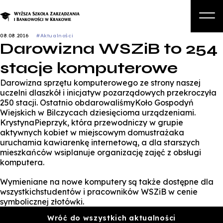
08.08.2016
#Aktualności
Darowizna WSZiB to 254
O nas
stacje komputerowe
Studia
Darowizna sprzętu komputerowego ze strony naszej
Studia podyplomowe i kursy
uczelni dlaszkół i inicjatyw pozarządowych przekroczyła
250 stacji. Ostatnio obdarowaliśmyKoło Gospodyń
Kandydat
Wiejskich w Bilczycach dziesięcioma urządzeniami.
KrystynaPieprzyk, która przewodniczy w grupie
Student
aktywnych kobiet w miejscowym domustrażaka
uruchamia kawiarenkę internetową, a dla starszych
Biznes
mieszkańców wsiplanuje organizację zajęć z obsługi
komputera.
Zapisz się na studia
Wymieniane na nowe komputery są także dostępne dla
wszystkichstudentów i pracowników WSZiB w cenie
symbolicznej złotówki.
Wróć do wszystkich aktualności