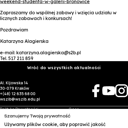
weekend-studenta-w-galerii-bronowice
Zapraszamy do wspólnej zabawy i wzięcia udziału w
licznych zabawach i konkursach!
Pozdrawiam
Katarzyna Alagierska
e-mail: katarzyna.alagierska@s2b.pl
Tel. 517 211 859
Wróć do wszystkich aktualności
Al. Kijowska 14
30-079 Kraków
+(48) 12 635 68 00
wszib@wszib.edu.pl
Polityka Prywatności
O nas
RODO
Rekrutacja
Szanujemy Twoją prywatność
BIP
Studia
Identyfikacja wizualna
Kontakt
Używamy plików cookie, aby poprawić jakość