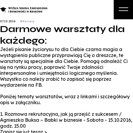
07.10.2016
#Kariery
Darmowe warsztaty dla
O nas
każdego:
Studia
Jeżeli pisanie życiorysu to dla Ciebie czarna magia a
Studia podyplomowe i kursy
wystąpienia publiczne przyprawiają Cię o dreszcze, te
warsztaty są specjalnie dla Ciebie. Pomogą odnaleźć Ci
Kandydat
się na rynku pracy, poprawić Twoje zdolności
interpersonalne i umiejętności logicznego myślenia.
Student
Wszystko co należy zrobić to zapisać się poprzez
wydarzenie na FB.
Biznes
Poniżej tematy warsztatów, wraz z linkami i szczegółowy
Zapisz się na studia
opis w załączniku.
1. Rozmowa rekrutacyjna, jak ją przejść z sukcesem /
Agnieszka Buksa – Babki w biznesie - Sobota - 15.10.2016,
godz. 15.00
Zapisz się już teraz >