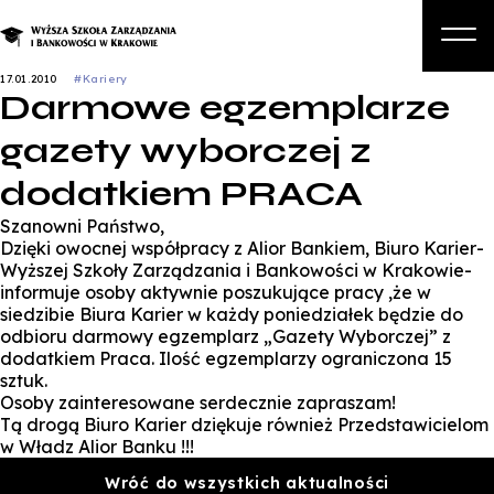
17.01.2010
#Kariery
Darmowe egzemplarze
O nas
gazety wyborczej z
Studia
dodatkiem PRACA
Studia podyplomowe i kursy
Szanowni Państwo,
Kandydat
Dzięki owocnej współpracy z Alior Bankiem, Biuro Karier-
Wyższej Szkoły Zarządzania i Bankowości w Krakowie-
Student
informuje osoby aktywnie poszukujące pracy ,że w
siedzibie Biura Karier w każdy poniedziałek będzie do
Biznes
odbioru darmowy egzemplarz „Gazety Wyborczej” z
dodatkiem Praca. Ilość egzemplarzy ograniczona 15
Zapisz się na studia
sztuk.
Osoby zainteresowane serdecznie zapraszam!
Tą drogą Biuro Karier dziękuje również Przedstawicielom
w Władz Alior Banku !!!
Wróć do wszystkich aktualności