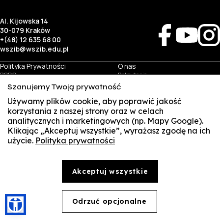
Al. Kijowska 14
30-079 Kraków
+(48) 12 635 68 00
wszib@wszib.edu.pl
Polityka Prywatności
O nas
RODO
Rekrutacja
BIP
Studia
Szanujemy Twoją prywatność
Identyfikacja wizualna
Kontakt
Używamy plików cookie, aby poprawić jakość
korzystania z naszej strony oraz w celach
Biznes
Student
analitycznych i marketingowych (np. Mapy Google).
Wynajem sal
Multis Multum
Klikając „Akceptuj wszystkie”, wyrażasz zgodę na ich
Targi pracy
Biblioteka
użycie.
Polityka prywatności
SUSZI
Samorząd
© Copyright by Wyższa Szkoła Zarządzania i Bankowości w Krakowie (WSZIB)
SAKE
Treści zawarte na stronie www.wszib.edu.pl oraz jej podstronach stanowią, o ile nie wskazano
Akceptuj wszystkie
inaczej, utwory w rozumieniu właściwych przepisów, do których prawa majątkowe autorskie
przysługują WSZIB. Bez uprzedniej zgody WSZIB zabrania się w stosunku do tych treści oraz ich
Webmail
części: kopiowania, reprodukowania, modyfikowania, dystrybuowania, publikowania,
wyświetlania, utrwalania oraz wykorzystywania w jakiejkolwiek innej formie. Ograniczenia
Office 365
powyższe nie dotyczą dozwolonego użytku osobistego.
Odrzuć opcjonalne
🍪