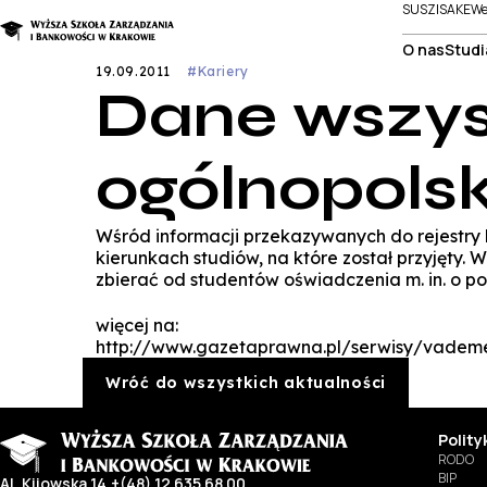
SUSZI
SAKE
We
O nas
Studi
19.09.2011
#Kariery
Dane wszyst
ogólnopolsk
Wśród informacji przekazywanych do rejestry
kierunkach studiów, na które został przyjęty. 
zbierać od studentów oświadczenia m. in. o po
więcej na:
http://www.gazetaprawna.pl/serwisy/vademe
Wróć do wszystkich aktualności
Polit
RODO
BIP
Al. Kijowska 14
+(48) 12 635 68 00