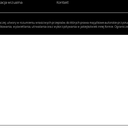
ikacja wizualna
Kontakt
inaczej, utwory w rozumieniu właściwych przepisów, do których prawa majątkowe autorskie przys
likowania, wyświetlania, utrwalania oraz wykorzystywania w jakiejkolwiek innej formie. Ogranic