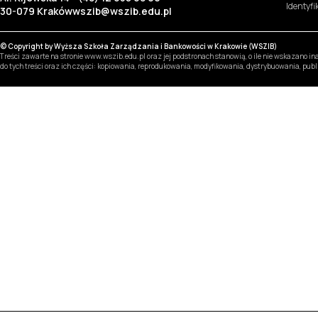
Identyf
30-079 Kraków
wszib@wszib.edu.pl
© Copyright by Wyższa Szkoła Zarządzania i Bankowości w Krakowie (WSZIB)
Treści zawarte na stronie www.wszib.edu.pl oraz jej podstronach stanowią, o ile nie wskazano 
do tych treści oraz ich części: kopiowania, reprodukowania, modyfikowania, dystrybuowania, pub