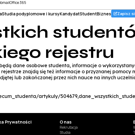
bmail
Office 365
a
Studia podyplomowe i kursy
Kandydat
Student
Biznes
Zapisz si
kich studentó
iego rejestru
 będą dane osobowe studenta, informacje o wykorzystany
W rejestrze znajdą się też informacje o przyznanej pomocy
djętej lub zakończonej przez nich nauce na innych uczelni
cum_studenta/artykuly/504679,dane_wszystkich_studen
yka Prywatności
O nas
Rekrutacja
W
Studia
T