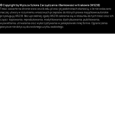
© Copyright by Wyższa Szkoła Zarządzania i Bankowości w Krakowie (WSZIB)
Treści zawarte na stronie www.wszib.edu.pl oraz jej podstronach stanowią, o ile nie wskazano
inaczej, utwory w rozumieniu właściwych przepisów, do których prawa majątkowe autorskie
przysługują WSZIB. Bez uprzedniej zgody WSZIB zabrania się w stosunku do tych treści oraz ich
części: kopiowania, reprodukowania, modyfikowania, dystrybuowania, publikowania,
wyświetlania, utrwalania oraz wykorzystywania w jakiejkolwiek innej formie. Ograniczenia
powyższe nie dotyczą dozwolonego użytku osobistego.