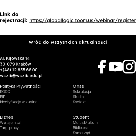
Link do
rejestracji:
https://globallogic.zoom.us/webinar/re
Wróć do wszystkich aktualności
Al. Kijowska 14
30-079 Kraków
+(48) 12 635 68 00
wszib@wszib.edu.pl
Polityka Prywatności
O nas
RODO
Rekrutacja
BIP
Studia
Identyfikacja wizualna
Kontakt
Biznes
Student
Wynajem sal
Multis Multum
Targi pracy
Biblioteka
Samorząd