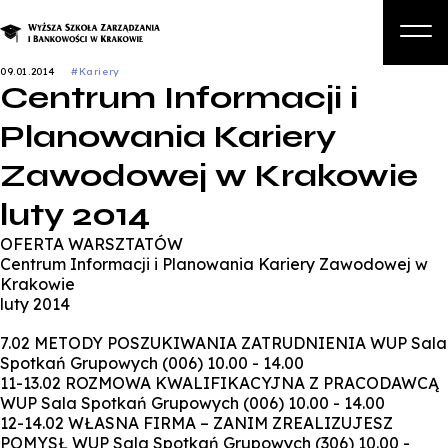
09.01.2014
#Kariery
Centrum Informacji i
O nas
Planowania Kariery
Studia
Zawodowej w Krakowie
Studia podyplomowe i kursy
luty 2014
Kandydat
OFERTA WARSZTATÓW
Student
Centrum Informacji i Planowania Kariery Zawodowej w
Krakowie
Biznes
luty 2014
Zapisz się na studia
7.02 METODY POSZUKIWANIA ZATRUDNIENIA WUP Sala
Spotkań Grupowych (006) 10.00 - 14.00
11-13.02 ROZMOWA KWALIFIKACYJNA Z PRACODAWCĄ
WUP Sala Spotkań Grupowych (006) 10.00 - 14.00
12-14.02 WŁASNA FIRMA – ZANIM ZREALIZUJESZ
POMYSŁ WUP Sala Spotkań Grupowych (306) 10.00 -