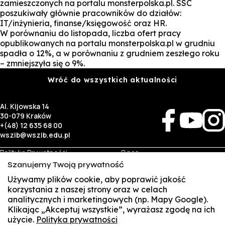
zamieszczonych na portalu monsterpolska.pl. SSC
poszukiwały głównie pracowników do działów:
IT/inżynieria, finanse/księgowość oraz HR.
W porównaniu do listopada, liczba ofert pracy
opublikowanych na portalu monsterpolska.pl w grudniu
spadła o 12%, a w porównaniu z grudniem zeszłego roku
– zmniejszyła się o 9%.
Wróć do wszystkich aktualności
Al. Kijowska 14
30-079 Kraków
+(48) 12 635 68 00
wszib@wszib.edu.pl
Polityka Prywatności
O nas
RODO
Rekrutacja
Szanujemy Twoją prywatność
BIP
Studia
Identyfikacja wizualna
Kontakt
Używamy plików cookie, aby poprawić jakość
korzystania z naszej strony oraz w celach
analitycznych i marketingowych (np. Mapy Google).
Biznes
Student
Klikając „Akceptuj wszystkie”, wyrażasz zgodę na ich
Wynajem sal
Multis Multum
użycie.
Polityka prywatności
SUSZI
Targi pracy
Biblioteka