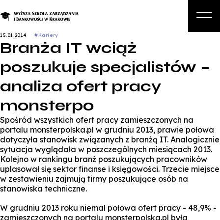
15.01.2014
#Kariery
Branża IT wciąż
O nas
poszukuje specjalistów –
Studia
analiza ofert pracy
Studia podyplomowe i kursy
monsterpo
Kandydat
Spośród wszystkich ofert pracy zamieszczonych na
Student
portalu monsterpolska.pl w grudniu 2013, prawie połowa
dotyczyła stanowisk związanych z branżą IT. Analogicznie
Biznes
sytuacja wyglądała w poszczególnych miesiącach 2013.
Kolejno w rankingu branż poszukujących pracowników
Zapisz się na studia
uplasował się sektor finanse i księgowości. Trzecie miejsce
w zestawieniu zajmują firmy poszukujące osób na
stanowiska techniczne.
W grudniu 2013 roku niemal połowa ofert pracy - 48,9% -
zamieszczonych na portalu monsterpolska.pl była