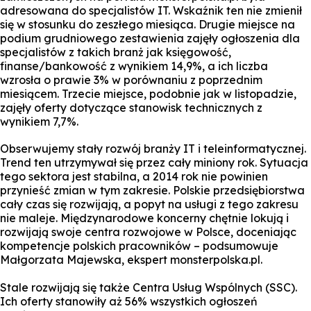
adresowana do specjalistów IT. Wskaźnik ten nie zmienił
się w stosunku do zeszłego miesiąca. Drugie miejsce na
podium grudniowego zestawienia zajęły ogłoszenia dla
specjalistów z takich branż jak księgowość,
finanse/bankowość z wynikiem 14,9%, a ich liczba
wzrosła o prawie 3% w porównaniu z poprzednim
miesiącem. Trzecie miejsce, podobnie jak w listopadzie,
zajęły oferty dotyczące stanowisk technicznych z
wynikiem 7,7%.
Obserwujemy stały rozwój branży IT i teleinformatycznej.
Trend ten utrzymywał się przez cały miniony rok. Sytuacja
tego sektora jest stabilna, a 2014 rok nie powinien
przynieść zmian w tym zakresie. Polskie przedsiębiorstwa
cały czas się rozwijają, a popyt na usługi z tego zakresu
nie maleje. Międzynarodowe koncerny chętnie lokują i
rozwijają swoje centra rozwojowe w Polsce, doceniając
kompetencje polskich pracowników – podsumowuje
Małgorzata Majewska, ekspert monsterpolska.pl.
Stale rozwijają się także Centra Usług Wspólnych (SSC).
Ich oferty stanowiły aż 56% wszystkich ogłoszeń