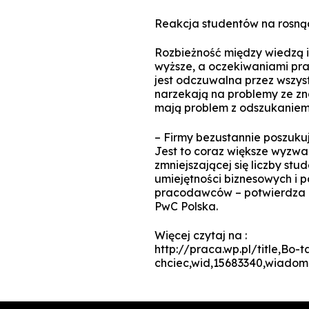
Reakcja studentów na rosn
Rozbieżność między wiedzą i 
wyższe, a oczekiwaniami p
jest odczuwalna przez wszyst
narzekają na problemy ze zn
mają problem z odszukaniem
– Firmy bezustannie poszuku
Jest to coraz większe wyzwa
zmniejszającej się liczby st
umiejętności biznesowych i p
pracodawców – potwierdza T
PwC Polska.
Więcej czytaj na :
http://praca.wp.pl/title,Bo-
chciec,wid,15683340,wiadomo