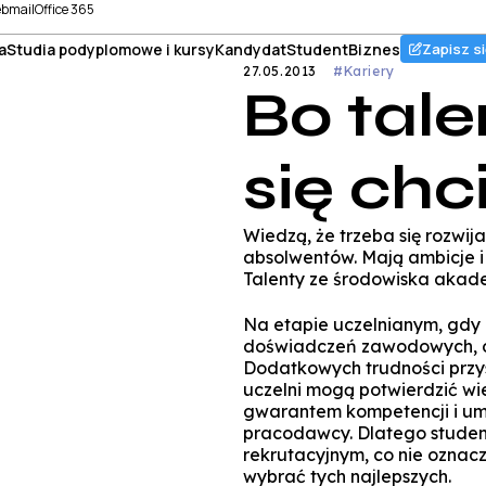
bmail
Office 365
a
Studia podyplomowe i kursy
Kandydat
Student
Biznes
Zapisz si
27.05.2013
#Kariery
Bo tal
się chc
Wiedzą, że trzeba się rozwij
absolwentów. Mają ambicje i
Talenty ze środowiska akadem
Na etapie uczelnianym, gdy m
doświadczeń zawodowych, oc
Dodatkowych trudności przysp
uczelni mogą potwierdzić wi
gwarantem kompetencji i umi
pracodawcy. Dlatego stude
rekrutacyjnym, co nie oznacza
wybrać tych najlepszych.