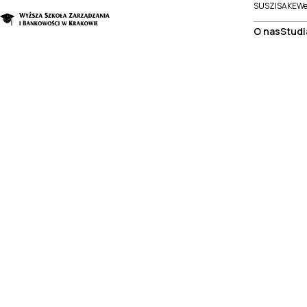
SUSZI
SAKE
We
O nas
Studi