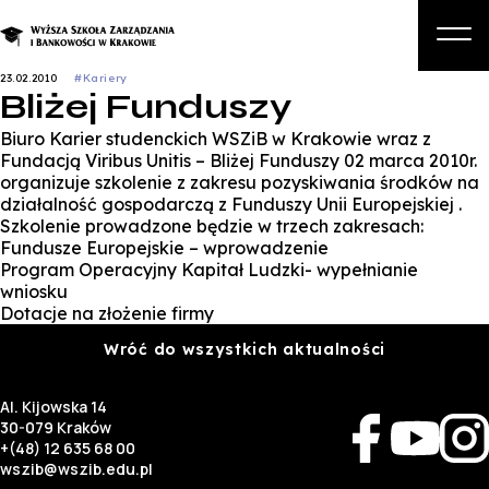
23.02.2010
#Kariery
Bliżej Funduszy
O nas
Biuro Karier studenckich WSZiB w Krakowie wraz z
Studia
Fundacją Viribus Unitis – Bliżej Funduszy 02 marca 2010r.
organizuje szkolenie z zakresu pozyskiwania środków na
Studia podyplomowe i kursy
działalność gospodarczą z Funduszy Unii Europejskiej .
Szkolenie prowadzone będzie w trzech zakresach:
Kandydat
Fundusze Europejskie – wprowadzenie
Program Operacyjny Kapitał Ludzki- wypełnianie
Student
wniosku
Dotacje na złożenie firmy
Biznes
Wróć do wszystkich aktualności
Zapisz się na studia
Al. Kijowska 14
30-079 Kraków
+(48) 12 635 68 00
wszib@wszib.edu.pl