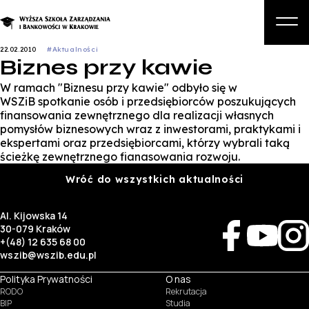
22.02.2010
#Aktualności
Biznes przy kawie
O nas
W ramach "Biznesu przy kawie" odbyło się w
Studia
WSZiB spotkanie osób i przedsiębiorców poszukujących
finansowania zewnętrznego dla realizacji własnych
Studia podyplomowe i kursy
pomysłów biznesowych wraz z inwestorami, praktykami i
ekspertami oraz przedsiębiorcami, którzy wybrali taką
Kandydat
ścieżkę zewnętrznego fianasowania rozwoju.
Student
Wróć do wszystkich aktualności
Biznes
Al. Kijowska 14
30-079 Kraków
Zapisz się na studia
+(48) 12 635 68 00
wszib@wszib.edu.pl
Polityka Prywatności
O nas
RODO
Rekrutacja
BIP
Studia