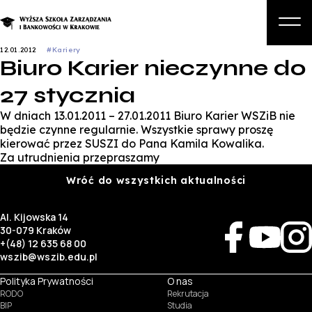
12.01.2012
#Kariery
Biuro Karier nieczynne do
O nas
27 stycznia
Studia
W dniach 13.01.2011 – 27.01.2011 Biuro Karier WSZiB nie
Studia podyplomowe i kursy
będzie czynne regularnie. Wszystkie sprawy proszę
kierować przez SUSZI do Pana Kamila Kowalika.
Kandydat
Za utrudnienia przepraszamy
Wróć do wszystkich aktualności
Student
Biznes
Al. Kijowska 14
30-079 Kraków
Zapisz się na studia
+(48) 12 635 68 00
wszib@wszib.edu.pl
Polityka Prywatności
O nas
RODO
Rekrutacja
BIP
Studia