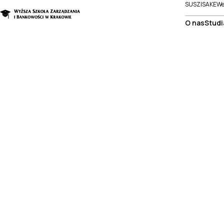
SUSZI
SAKE
We
O nas
Studi