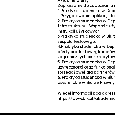
Aktualne oferty
Zapraszamy do zapoznania si
1.Praktyka studencka w Depa
- Przygotowanie aplikacji d
2. Praktyka studencka w Dep
Infrastruktury - Wsparcie 
instrukcji użytkowych.
3.Praktyka studencka w Biur
zespołu testowego.
4.Praktyka studencka w Dep
oferty produktowej, kanałó
zagranicznych biur kredyto
5. Praktyka studencka w De
użyteczności oraz funkcjona
sprzedażowej dla partnerów
6. Praktyka studencka w Biu
asystenckie w Biurze Prawny
Wiecej informacji pod adres
https://www.bik.pl/akademi