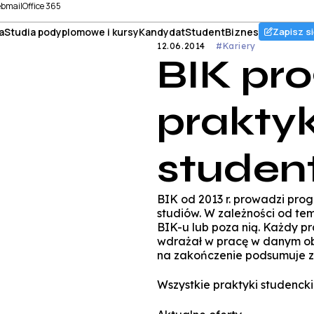
bmail
Office 365
a
Studia podyplomowe i kursy
Kandydat
Student
Biznes
Zapisz si
12.06.2014
#Kariery
BIK pr
praktyk
studen
BIK od 2013 r. prowadzi pro
studiów. W zależności od te
BIK-u lub poza nią. Każdy p
wdrażał w pracę w danym obs
na zakończenie podsumuje z
Wszystkie praktyki studencki