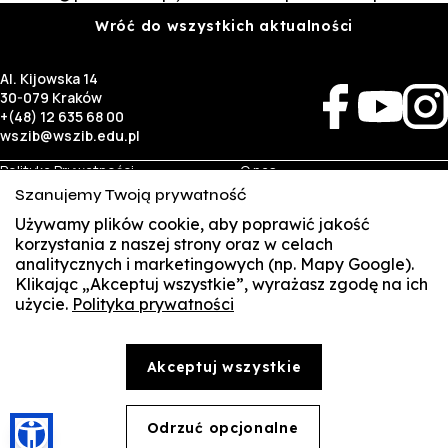
Wróć do wszystkich aktualności
Al. Kijowska 14
30-079 Kraków
+(48) 12 635 68 00
wszib@wszib.edu.pl
Polityka Prywatności
O nas
RODO
Rekrutacja
Szanujemy Twoją prywatność
BIP
Studia
Używamy plików cookie, aby poprawić jakość
Identyfikacja wizualna
Kontakt
korzystania z naszej strony oraz w celach
analitycznych i marketingowych (np. Mapy Google).
Biznes
Student
Klikając „Akceptuj wszystkie”, wyrażasz zgodę na ich
Wynajem sal
Multis Multum
użycie.
Polityka prywatności
SUSZI
Targi pracy
Biblioteka
Samorząd
SAKE
© Copyright by Wyższa Szkoła Zarządzania i Bankowości w Krakowie (WSZIB)
Akceptuj wszystkie
Treści zawarte na stronie www.wszib.edu.pl oraz jej podstronach stanowią, o ile nie wskazano
Webmail
inaczej, utwory w rozumieniu właściwych przepisów, do których prawa majątkowe autorskie
przysługują WSZIB. Bez uprzedniej zgody WSZIB zabrania się w stosunku do tych treści oraz ich
części: kopiowania, reprodukowania, modyfikowania, dystrybuowania, publikowania,
Office 365
wyświetlania, utrwalania oraz wykorzystywania w jakiejkolwiek innej formie. Ograniczenia
Odrzuć opcjonalne
🍪
powyższe nie dotyczą dozwolonego użytku osobistego.