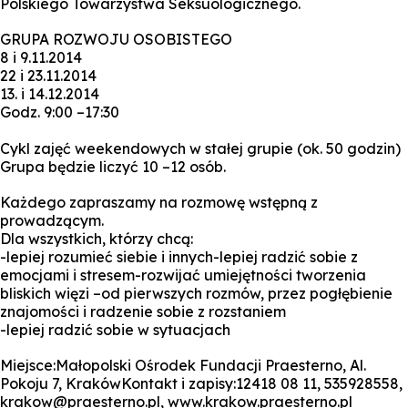
Polskiego Towarzystwa Seksuologicznego.
GRUPA ROZWOJU OSOBISTEGO
8 i 9.11.2014
22 i 23.11.2014
13. i 14.12.2014
Godz. 9:00 –17:30
Cykl zajęć weekendowych w stałej grupie (ok. 50 godzin)
Grupa będzie liczyć 10 –12 osób.
Każdego zapraszamy na rozmowę wstępną z
prowadzącym.
Dla wszystkich, którzy chcą:
-lepiej rozumieć siebie i innych-lepiej radzić sobie z
emocjami i stresem-rozwijać umiejętności tworzenia
bliskich więzi –od pierwszych rozmów, przez pogłębienie
znajomości i radzenie sobie z rozstaniem
-lepiej radzić sobie w sytuacjach
Miejsce:Małopolski Ośrodek Fundacji Praesterno, Al.
Pokoju 7, KrakówKontakt i zapisy:12418 08 11, 535928558,
krakow@praesterno.pl, www.krakow.praesterno.pl