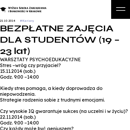
21.10.2014
#Kariery
BEZPŁATNE ZAJĘCIA
O nas
DLA STUDENTÓW (19 –
Studia
23 lat)
Studia podyplomowe i kursy
WARSZTATY PSYCHOEDUKACYJNE
Kandydat
Stres –wróg czy przyjaciel?
15.11.2014 (sob.)
Student
Godz. 9:00 –14:00
Biznes
Kiedy stres pomaga, a kiedy doprowadza do
niepowodzenia.
Zapisz się na studia
Strategie radzenia sobie z trudnymi emocjami.
Czy wysokie IQ gwarantuje sukces (na uczelni i w życiu)?
22.11.2014 (sob.)
Godz. 9:00 –14:00
Czy każdy może być geniuszem?