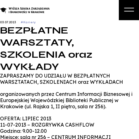
03.07.2013
#Kariery
BEZPŁATNE
O nas
WARSZTATY,
Studia
SZKOLENIA oraz
Studia podyplomowe i kursy
WYKŁADY
Kandydat
ZAPRASZAMY DO UDZIAŁU W BEZPŁATNYCH
Student
WARSZTATACH, SZKOLENIACH oraz WYKŁADACH
Biznes
organizowanych przez Centrum Informacji Biznesowej i
Europejskiej Wojewódzkiej Biblioteki Publicznej w
Zapisz się na studia
Krakowie (ul. Rajska 1, II piętro, sala nr 256).
OFERTA: LIPIEC 2013
11-07-2013 – ROZGRYWKA CASHFLOW
Godzina: 9.00-12.00
Miejsce: sala nr 256 – CENTRUM INFORMACJI