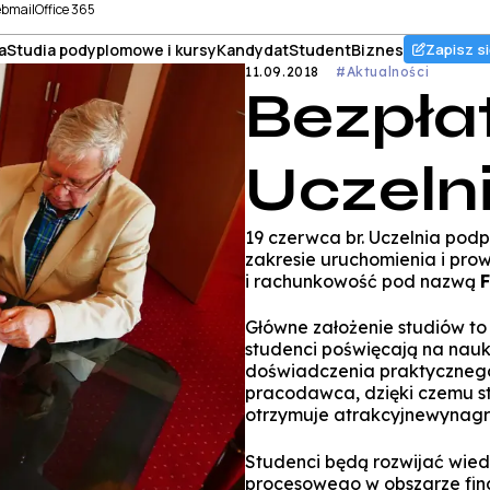
bmail
Office 365
a
Studia podyplomowe i kursy
Kandydat
Student
Biznes
Zapisz si
11.09.2018
#Aktualności
Bezpła
Uczelni
19 czerwca br. Uczelnia po
zakresie uruchomienia i pro
i rachunkowość pod nazwą
Główne założenie studiów to 
studenci poświęcają na nau
doświadczenia praktycznego
pracodawca, dzięki czemu s
otrzymuje atrakcyjnewynag
Studenci będą rozwijać wied
procesowego w obszarze fina