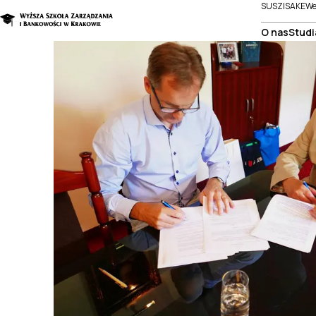
SUSZI
SAKE
We
O nas
Studi