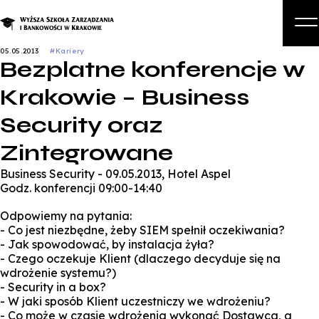
05.05.2013
#Kariery
Bezplatne konferencje w
O n
Krakowie – Business
Stud
Security oraz
Studia podyplomowe i kur
Zintegrowane
Kandyda
Business Security - 09.05.2013, Hotel Aspel
Stude
Godz. konferencji 09:00-14:40
Bizn
Odpowiemy na pytania:
- Co jest niezbędne, żeby SIEM spełnił oczekiwania?
Zapisz się na studi
- Jak spowodować, by instalacja żyła?
- Czego oczekuje Klient (dlaczego decyduje się na
wdrożenie systemu?)
- Security in a box?
- W jaki sposób Klient uczestniczy we wdrożeniu?
- Co może w czasie wdrożenia wykonać Dostawca, a