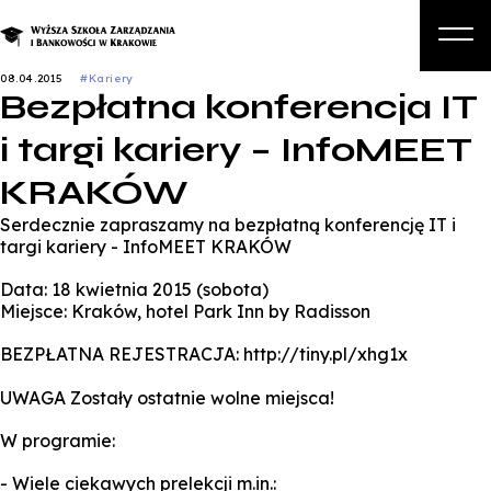
08.04.2015
#Kariery
Bezpłatna konferencja IT
O nas
i targi kariery – InfoMEET
Studia
KRAKÓW
Studia podyplomowe i kursy
Serdecznie zapraszamy na bezpłatną konferencję IT i
Kandydat
targi kariery - InfoMEET KRAKÓW
Student
Data: 18 kwietnia 2015 (sobota)
Miejsce: Kraków, hotel Park Inn by Radisson
Biznes
BEZPŁATNA REJESTRACJA: http://tiny.pl/xhg1x
Zapisz się na studia
UWAGA Zostały ostatnie wolne miejsca!
W programie:
- Wiele ciekawych prelekcji m.in.: