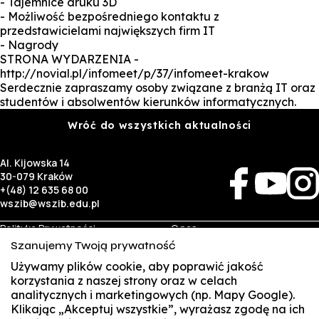
- Tajemnice druku 3D
- Możliwość bezpośredniego kontaktu z
przedstawicielami największych firm IT
- Nagrody
STRONA WYDARZENIA -
http://novial.pl/infomeet/p/37/infomeet-krakow
Serdecznie zapraszamy osoby związane z branżą IT oraz
studentów i absolwentów kierunków informatycznych.
Wróć do wszystkich aktualności
Al. Kijowska 14
30-079 Kraków
+(48) 12 635 68 00
wszib@wszib.edu.pl
Polityka Prywatności
O nas
RODO
Rekrutacja
Szanujemy Twoją prywatność
BIP
Studia
Używamy plików cookie, aby poprawić jakość
Identyfikacja wizualna
Kontakt
korzystania z naszej strony oraz w celach
analitycznych i marketingowych (np. Mapy Google).
Biznes
Student
Klikając „Akceptuj wszystkie”, wyrażasz zgodę na ich
Wynajem sal
Multis Multum