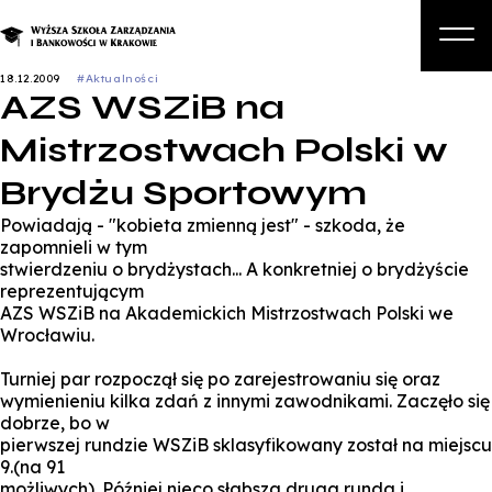
18.12.2009
#Aktualności
AZS WSZiB na
O nas
Mistrzostwach Polski w
Studia
Brydżu Sportowym
Studia podyplomowe i kursy
Powiadają - "kobieta zmienną jest" - szkoda, że
Kandydat
zapomnieli w tym
stwierdzeniu o brydżystach... A konkretniej o brydżyście
Student
reprezentującym
AZS WSZiB na Akademickich Mistrzostwach Polski we
Biznes
Wrocławiu.
Zapisz się na studia
Turniej par rozpoczął się po zarejestrowaniu się oraz
wymienieniu kilka zdań z innymi zawodnikami. Zaczęło się
dobrze, bo w
pierwszej rundzie WSZiB sklasyfikowany został na miejscu
9.(na 91
możliwych). Później nieco słabsza druga runda i