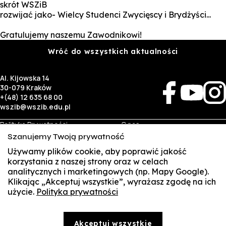
skrót WSZiB
rozwijać jako- Wielcy Studenci Zwycięscy i Brydżyści...
Gratulujemy naszemu Zawodnikowi!
Wróć do wszystkich aktualności
Al. Kijowska 14
30-079 Kraków
+(48) 12 635 68 00
wszib@wszib.edu.pl
Polityka Prywatności
O nas
RODO
Rekrutacja
Szanujemy Twoją prywatność
BIP
Studia
Używamy plików cookie, aby poprawić jakość
Identyfikacja wizualna
Kontakt
korzystania z naszej strony oraz w celach
analitycznych i marketingowych (np. Mapy Google).
Biznes
Student
Klikając „Akceptuj wszystkie”, wyrażasz zgodę na ich
Wynajem sal
Multis Multum
użycie.
Polityka prywatności
SUSZI
Targi pracy
Biblioteka
Samorząd
SAKE
© Copyright by Wyższa Szkoła Zarządzania i Bankowości w Krakowie (WSZIB)
Akceptuj wszystkie
Treści zawarte na stronie www.wszib.edu.pl oraz jej podstronach stanowią, o ile nie wskazano