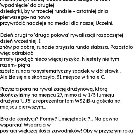
'wpadnięcie' do drugiej
dziesiątki, by w trzeciej rundzie - ostatniej dnia
pierwszego- na nowo
przywrócić nadzieje na medal dla naszej Uczelni.
Dzień drugi to 'druga połowa' rywalizacji rozpoczętej
dzień wcześniej. I
znów po dobrej rundzie przyszła runda słabsza. Pozostało
więc odrabiać
straty i podjąć nieco więcej ryzyka. Niestety nie tym
razem- piąta i
szósta runda to systematyczny spadek w dół stawki.
Ale źle się nie skończyło, 31 miejsce w finale C.
Przyszła pora na rywalizację drużynową, którą
skończyliśmy na miejscu 27, mimo iż w 1/3 turnieju
drużyna 'UJ5' z reprezentantem WSZiB-u gościła na
miejscu pierwszym...
Brakło kondycji? Formy? Umiejętności?... Na pewno
wsparcia! Wsparcia w
postaci większej ilości zawodników! Oby w przyszłym roku