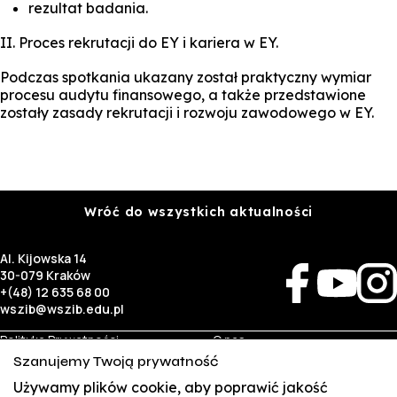
rezultat badania.
II. Proces rekrutacji do EY i kariera w EY.
Podczas spotkania ukazany został praktyczny wymiar
procesu audytu finansowego, a także przedstawione
zostały zasady rekrutacji i rozwoju zawodowego w EY.
Wróć do wszystkich aktualności
Al. Kijowska 14
30-079 Kraków
+(48) 12 635 68 00
wszib@wszib.edu.pl
Polityka Prywatności
O nas
RODO
Rekrutacja
Szanujemy Twoją prywatność
BIP
Studia
Identyfikacja wizualna
Kontakt
Używamy plików cookie, aby poprawić jakość