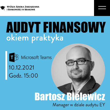
O nas
Studia
Studia podyplomowe i kursy
Kandydat
Student
Biznes
Zapisz się na studia