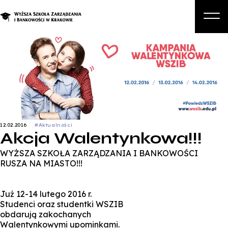
O nas
Studia
Studia podyplomowe i kursy
Kandydat
12.02.2016
#Aktualności
Student
Akcja Walentynkowa!!!
Biznes
WYŻSZA SZKOŁA ZARZĄDZANIA I BANKOWOŚCI
RUSZA NA MIASTO!!!
Zapisz się na studia
Już 12-14 lutego 2016 r.
Studenci oraz studentki WSZIB
obdarują zakochanych
Walentynkowymi upominkami.