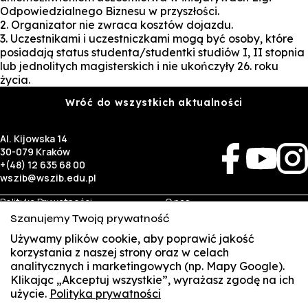
Odpowiedzialnego Biznesu w przyszłości.
2. Organizator nie zwraca kosztów dojazdu.
3. Uczestnikami i uczestniczkami mogą być osoby, które
posiadają status studenta/studentki studiów I, II stopnia
lub jednolitych magisterskich i nie ukończyły 26. roku
życia.
Wróć do wszystkich aktualności
Al. Kijowska 14
30-079 Kraków
+(48) 12 635 68 00
wszib@wszib.edu.pl
Polityka Prywatności
O nas
RODO
Rekrutacja
Szanujemy Twoją prywatność
BIP
Studia
Używamy plików cookie, aby poprawić jakość
Identyfikacja wizualna
Kontakt
korzystania z naszej strony oraz w celach
analitycznych i marketingowych (np. Mapy Google).
Biznes
Student
Klikając „Akceptuj wszystkie”, wyrażasz zgodę na ich
Wynajem sal
Multis Multum
użycie.
Polityka prywatności
SUSZI
Targi pracy
Biblioteka
Samorząd