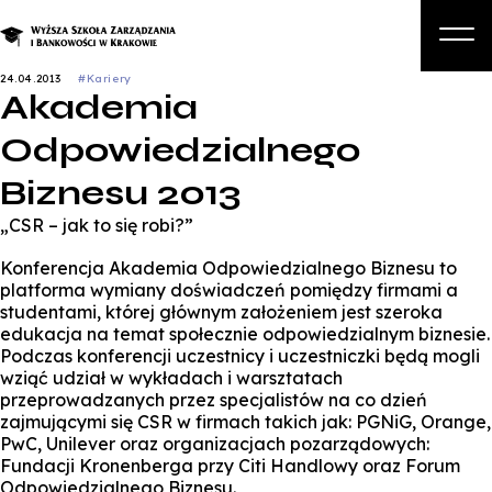
24.04.2013
#Kariery
Akademia
O nas
Odpowiedzialnego
Studia
Biznesu 2013
Studia podyplomowe i kursy
„CSR – jak to się robi?”
Kandydat
Konferencja Akademia Odpowiedzialnego Biznesu to
Student
platforma wymiany doświadczeń pomiędzy firmami a
studentami, której głównym założeniem jest szeroka
Biznes
edukacja na temat społecznie odpowiedzialnym biznesie.
Podczas konferencji uczestnicy i uczestniczki będą mogli
Zapisz się na studia
wziąć udział w wykładach i warsztatach
przeprowadzanych przez specjalistów na co dzień
zajmującymi się CSR w firmach takich jak: PGNiG, Orange,
PwC, Unilever oraz organizacjach pozarządowych:
Fundacji Kronenberga przy Citi Handlowy oraz Forum
Odpowiedzialnego Biznesu.