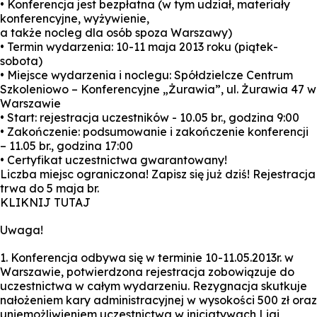
• Konferencja jest bezpłatna (w tym udział, materiały
konferencyjne, wyżywienie,
a także nocleg dla osób spoza Warszawy)
• Termin wydarzenia: 10-11 maja 2013 roku (piątek-
sobota)
• Miejsce wydarzenia i noclegu: Spółdzielcze Centrum
Szkoleniowo – Konferencyjne „Żurawia”, ul. Żurawia 47 w
Warszawie
• Start: rejestracja uczestników - 10.05 br., godzina 9:00
• Zakończenie: podsumowanie i zakończenie konferencji
– 11.05 br., godzina 17:00
• Certyfikat uczestnictwa gwarantowany!
Liczba miejsc ograniczona! Zapisz się już dziś! Rejestracja
trwa do 5 maja br.
KLIKNIJ TUTAJ
Uwaga!
1. Konferencja odbywa się w terminie 10-11.05.2013r. w
Warszawie, potwierdzona rejestracja zobowiązuje do
uczestnictwa w całym wydarzeniu. Rezygnacja skutkuje
nałożeniem kary administracyjnej w wysokości 500 zł oraz
uniemożliwieniem uczestnictwa w inicjatywach Ligi