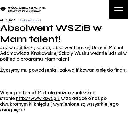
05.11.2010
#Aktualności
Absolwent WSZiB w
O nas
Mam talent!
Studia
Już w najbliższą sobotę absolwent naszej Uczelni Michał
Studia podyplomowe i kursy
Adamowicz z Krakowskiej Szkoły Wushu weźmie udział w
półfinale programu Mam talent.
Kandydat
Życzymy mu powodzenia i zakwalifikowania się do finału.
Student
Biznes
Więcej na temat Michałą można znaleźć na
Zapisz się na studia
stronie
http://www.ksws.pl/
w zakładce o nas po
dwukrotnym kliknięciu ( wymienione są wszystkie jego
osiagnięcia