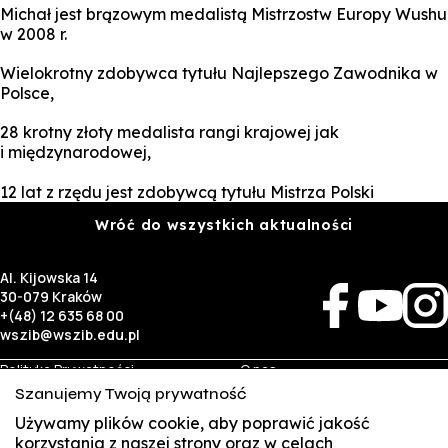
Michał jest brązowym medalistą Mistrzostw Europy Wushu
w 2008 r.
Wielokrotny zdobywca tytułu Najlepszego Zawodnika w
Polsce,
28 krotny złoty medalista rangi krajowej jak
i międzynarodowej,
12 lat z rzędu jest zdobywcą tytułu Mistrza Polski
Wróć do wszystkich aktualności
Al. Kijowska 14
30-079 Kraków
+(48) 12 635 68 00
wszib@wszib.edu.pl
Polityka Prywatności
O nas
RODO
Rekrutacja
Szanujemy Twoją prywatność
BIP
Studia
Identyfikacja wizualna
Kontakt
Używamy plików cookie, aby poprawić jakość
korzystania z naszej strony oraz w celach