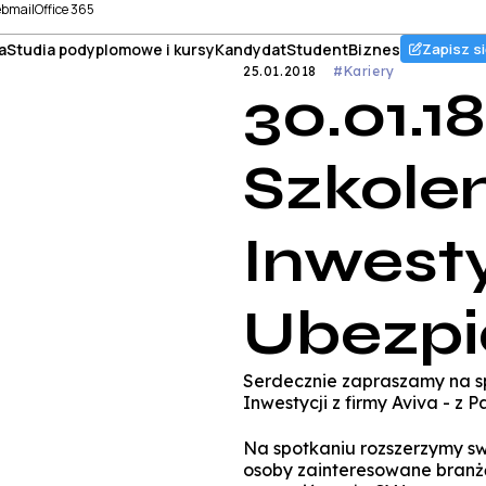
bmail
Office 365
a
Studia podyplomowe i kursy
Kandydat
Student
Biznes
Zapisz si
25.01.2018
#Kariery
30.01.
Szkolen
Inwestyc
Ubezpi
Serdecznie zapraszamy na spo
Inwestycji z firmy Aviva - z
Na spotkaniu rozszerzymy sw
osoby zainteresowane branżą