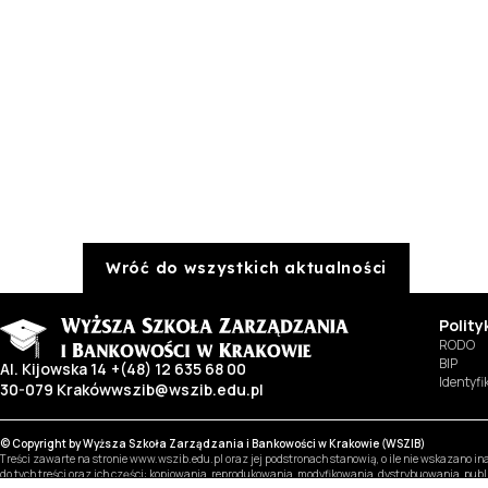
Wróć do wszystkich aktualności
Polit
RODO
BIP
Al. Kijowska 14
+(48) 12 635 68 00
Identyf
30-079 Kraków
wszib@wszib.edu.pl
© Copyright by Wyższa Szkoła Zarządzania i Bankowości w Krakowie (WSZIB)
Treści zawarte na stronie www.wszib.edu.pl oraz jej podstronach stanowią, o ile nie wskazano 
do tych treści oraz ich części: kopiowania, reprodukowania, modyfikowania, dystrybuowania, pub