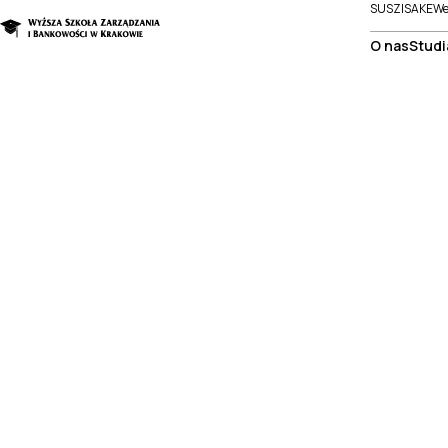
SUSZI
SAKE
We
O nas
Studi