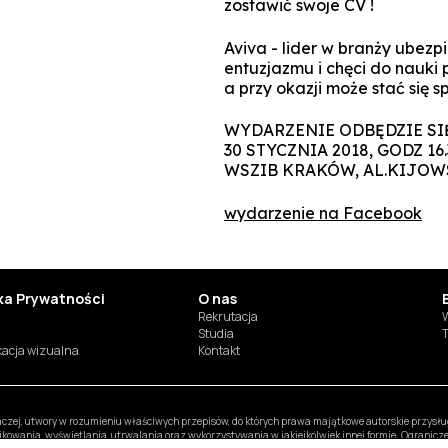
zostawić swoje CV !
Aviva - lider w branży ubez
entuzjazmu i chęci do nauki 
a przy okazji może stać się 
WYDARZENIE ODBĘDZIE SIĘ
30 STYCZNIA 2018, GODZ 16.
WSZIB KRAKÓW, AL.KIJOW
wydarzenie na Facebook
yka Prywatności
O nas
Rekrutacja
W
Studia
T
ikacja wizualna
Kontakt
inaczej, utwory w rozumieniu właściwych przepisów, do których prawa majątkowe autorskie przys
likowania, wyświetlania, utrwalania oraz wykorzystywania w jakiejkolwiek innej formie. Ogranic