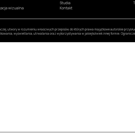
Studia
T
ikacja wizualna
Kontakt
inaczej, utwory w rozumieniu właściwych przepisów, do których prawa majątkowe autorskie przys
likowania, wyświetlania, utrwalania oraz wykorzystywania w jakiejkolwiek innej formie. Ogranic