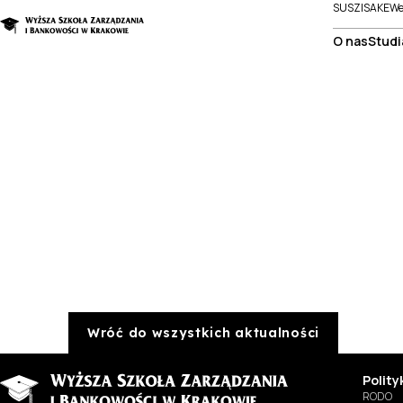
SUSZI
SAKE
We
O nas
Studi
Wróć do wszystkich aktualności
Polit
RODO