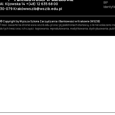
BIP
Al. Kijowska 14
+(48) 12 635 68 00
Identyf
30-079 Kraków
wszib@wszib.edu.pl
© Copyright by Wyższa Szkoła Zarządzania i Bankowości w Krakowie (WSZIB)
Treści zawarte na stronie www.wszib.edu.pl oraz jej podstronach stanowią, o ile nie wskazano 
do tych treści oraz ich części: kopiowania, reprodukowania, modyfikowania, dystrybuowania, pub