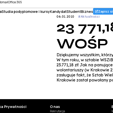
bmail
Office 365
a
Studia podyplomowe i kursy
Kandydat
Student
Biznes
Zapisz si
06.01.2010
#Aktualności
23 771,1
WOŚP
Dziękujemy wszystkim, którz
W tym roku, w sztabie WSZiB
23.771,18 zł! Jak na panują
wolontariuszy (w Krakowie 2
zasługuje fakt, że Sztab Wie
Krakowie został powołany po 
yka Prywatności
O nas
Rekrutacja
W