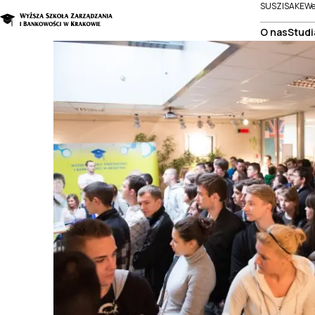
SUSZI
SAKE
We
O nas
Studi