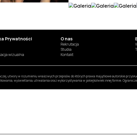
yka Prywatności
O nas
Rekrutacja
W
Studia
T
ikacja wizualna
Kontakt
inaczej, utwory w rozumieniu właściwych przepisów, do których prawa majątkowe autorskie przys
likowania, wyświetlania, utrwalania oraz wykorzystywania w jakiejkolwiek innej formie. Ogranic