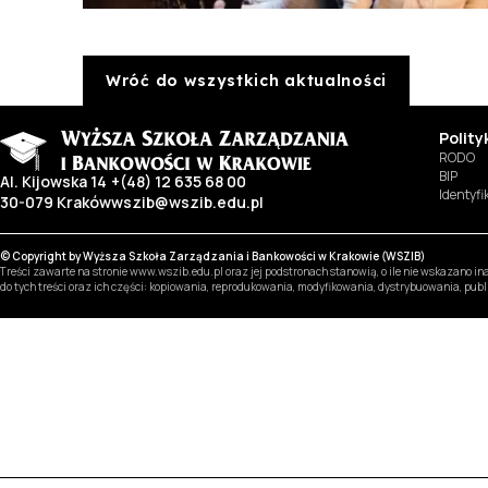
Wróć do wszystkich aktualności
Polit
RODO
BIP
Al. Kijowska 14
+(48) 12 635 68 00
Identyf
30-079 Kraków
wszib@wszib.edu.pl
© Copyright by Wyższa Szkoła Zarządzania i Bankowości w Krakowie (WSZIB)
Treści zawarte na stronie www.wszib.edu.pl oraz jej podstronach stanowią, o ile nie wskazano 
do tych treści oraz ich części: kopiowania, reprodukowania, modyfikowania, dystrybuowania, pub