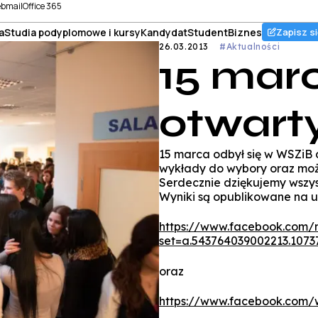
bmail
Office 365
a
Studia podyplomowe i kursy
Kandydat
Student
Biznes
Zapisz si
26.03.2013
#Aktualności
15 marc
otwarty
15 marca odbył się w WSZiB d
wykłady do wybory oraz możli
Serdecznie dziękujemy wszyst
Wyniki są opublikowane na 
https://www.facebook.com/
set=a.543764039002213.107
oraz
https://www.facebook.com/