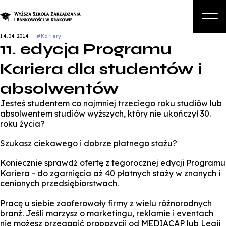
14.04.2014
#Kariery
11. edycja Programu
O nas
Kariera dla studentów i
Studia
absolwentów
Studia podyplomowe i kursy
Jesteś studentem co najmniej trzeciego roku studiów lub
Kandydat
absolwentem studiów wyższych, który nie ukończył 30.
roku życia?
Student
Szukasz ciekawego i dobrze płatnego stażu?
Biznes
Koniecznie sprawdź ofertę z tegorocznej edycji Programu
Zapisz się na studia
Kariera - do zgarnięcia aż 40 płatnych staży w znanych i
cenionych przedsiębiorstwach.
Pracę u siebie zaoferowały firmy z wielu różnorodnych
branż. Jeśli marzysz o marketingu, reklamie i eventach
nie możesz przegapić propozycji od MEDIACAP lub Legii