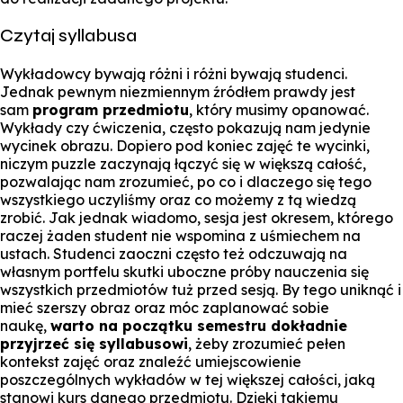
Czytaj syllabusa
Wykładowcy bywają różni i różni bywają studenci.
Jednak pewnym niezmiennym źródłem prawdy jest
sam
program przedmiotu
, który musimy opanować.
Wykłady czy ćwiczenia, często pokazują nam jedynie
wycinek obrazu. Dopiero pod koniec zajęć te wycinki,
niczym puzzle zaczynają łączyć się w większą całość,
pozwalając nam zrozumieć, po co i dlaczego się tego
wszystkiego uczyliśmy oraz co możemy z tą wiedzą
zrobić. Jak jednak wiadomo, sesja jest okresem, którego
raczej żaden student nie wspomina z uśmiechem na
ustach. Studenci zaoczni często też odczuwają na
własnym portfelu skutki uboczne próby nauczenia się
wszystkich przedmiotów tuż przed sesją. By tego uniknąć i
mieć szerszy obraz oraz móc zaplanować sobie
naukę,
warto na początku semestru dokładnie
przyjrzeć się syllabusowi
, żeby zrozumieć pełen
kontekst zajęć oraz znaleźć umiejscowienie
poszczególnych wykładów w tej większej całości, jaką
stanowi kurs danego przedmiotu. Dzięki takiemu