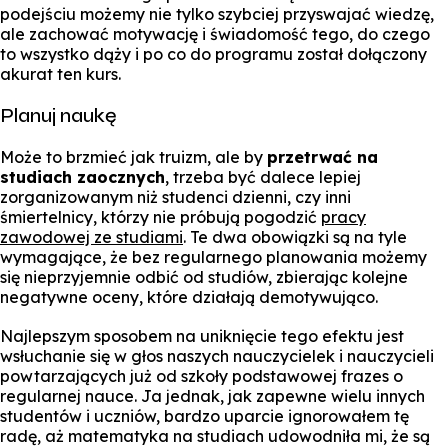
podejściu możemy nie tylko szybciej przyswajać wiedzę,
ale zachować motywację i świadomość tego, do czego
to wszystko dąży i po co do programu został dołączony
akurat ten kurs.
Planuj naukę
Może to brzmieć jak truizm, ale by
przetrwać na
studiach zaocznych
, trzeba być dalece lepiej
zorganizowanym niż studenci dzienni, czy inni
śmiertelnicy, którzy nie próbują pogodzić
pracy
zawodowej ze studiami
. Te dwa obowiązki są na tyle
wymagające, że bez regularnego planowania możemy
się nieprzyjemnie odbić od studiów, zbierając kolejne
negatywne oceny, które działają demotywująco.
Najlepszym sposobem na uniknięcie tego efektu jest
wsłuchanie się w głos naszych nauczycielek i nauczycieli
powtarzających już od szkoły podstawowej frazes o
regularnej nauce. Ja jednak, jak zapewne wielu innych
studentów i uczniów, bardzo uparcie ignorowałem tę
radę, aż matematyka na studiach udowodniła mi, że są