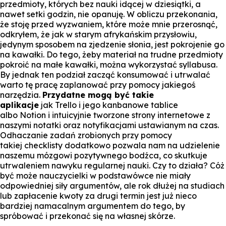
przedmioty, których bez nauki idącej w dziesiątki, a
nawet setki godzin, nie opanuję. W obliczu przekonania,
że stoję przed wyzwaniem, które może mnie przerosnąć,
odkryłem, że jak w starym afrykańskim przysłowiu,
jedynym sposobem na zjedzenie słonia, jest pokrojenie go
na kawałki. Do tego, żeby materiał na trudne przedmioty
pokroić na małe kawałki, można wykorzystać syllabusa.
By jednak ten podział zacząć konsumować i utrwalać
warto tę pracę zaplanować przy pomocy jakiegoś
narzędzia.
Przydatne mogą być takie
aplikacje
jak
Trello
i jego kanbanowe tablice
albo
Notion
i intuicyjnie tworzone strony internetowe z
naszymi notatki oraz notyfikacjami ustawianym na czas.
Odhaczanie zadań zrobionych przy pomocy
takiej
checklisty
dodatkowo pozwala nam na udzielenie
naszemu mózgowi pozytywnego bodźca, co skutkuje
utrwaleniem nawyku regularnej nauki. Czy to działa? Cóż
być może nauczycielki w podstawówce nie miały
odpowiedniej siły argumentów, ale rok dłużej na studiach
lub zapłacenie kwoty za drugi termin jest już nieco
bardziej namacalnym argumentem do tego, by
spróbować i przekonać się na własnej skórze.