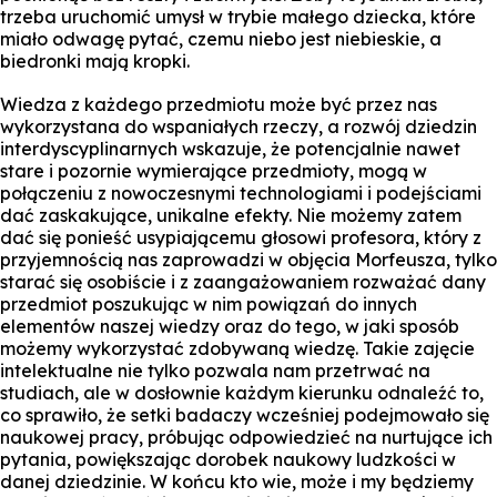
trzeba uruchomić umysł w trybie małego dziecka, które
miało odwagę pytać, czemu niebo jest niebieskie, a
biedronki mają kropki.
Wiedza z każdego przedmiotu może być przez nas
wykorzystana do wspaniałych rzeczy, a rozwój dziedzin
interdyscyplinarnych wskazuje, że potencjalnie nawet
stare i pozornie wymierające przedmioty, mogą w
połączeniu z nowoczesnymi technologiami i podejściami
dać zaskakujące, unikalne efekty. Nie możemy zatem
dać się ponieść usypiającemu głosowi profesora, który z
przyjemnością nas zaprowadzi w objęcia Morfeusza, tylko
starać się osobiście i z zaangażowaniem rozważać dany
przedmiot poszukując w nim powiązań do innych
elementów naszej wiedzy oraz do tego, w jaki sposób
możemy wykorzystać zdobywaną wiedzę. Takie zajęcie
intelektualne nie tylko pozwala nam
przetrwać na
studiach
, ale w dosłownie każdym kierunku odnaleźć to,
co sprawiło, że setki badaczy wcześniej podejmowało się
naukowej pracy, próbując odpowiedzieć na nurtujące ich
pytania, powiększając dorobek naukowy ludzkości w
danej dziedzinie. W końcu kto wie, może i my będziemy