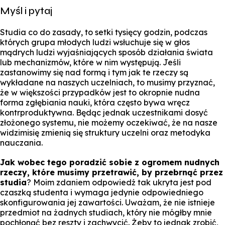
Myśl i pytaj
Studia co do zasady, to setki tysięcy godzin, podczas
których grupa młodych ludzi wsłuchuje się w głos
mądrych ludzi wyjaśniających sposób działania świata
lub mechanizmów, które w nim występują. Jeśli
zastanowimy się nad formą i tym jak te rzeczy są
wykładane na naszych uczelniach, to musimy przyznać,
że w większości przypadków jest to okropnie nudna
forma zgłębiania nauki, która często bywa wręcz
kontrproduktywna. Będąc jednak uczestnikami dosyć
złożonego systemu, nie możemy oczekiwać, że na nasze
widzimisię zmienią się struktury uczelni oraz metodyka
nauczania.
Jak wobec tego poradzić sobie z ogromem nudnych
rzeczy, które musimy przetrawić, by przebrnąć przez
studia
? Moim zdaniem odpowiedź tak ukryta jest pod
czaszką studenta i wymaga jedynie odpowiedniego
skonfigurowania jej zawartości. Uważam, że nie istnieje
przedmiot na żadnych studiach, który nie mógłby mnie
pochłonąć bez reszty i zachwycić. Żeby to jednak zrobić,