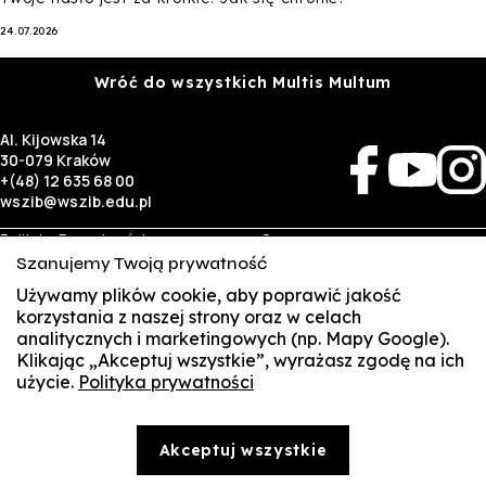
24.07.2026
Wróć do wszystkich Multis Multum
Al. Kijowska 14
30-079 Kraków
+(48) 12 635 68 00
wszib@wszib.edu.pl
Polityka Prywatności
O nas
RODO
Rekrutacja
Szanujemy Twoją prywatność
BIP
Studia
Używamy plików cookie, aby poprawić jakość
Identyfikacja wizualna
Kontakt
korzystania z naszej strony oraz w celach
analitycznych i marketingowych (np. Mapy Google).
Biznes
Student
Klikając „Akceptuj wszystkie”, wyrażasz zgodę na ich
Wynajem sal
Multis Multum
użycie.
Polityka prywatności
SUSZI
Targi pracy
Biblioteka
Samorząd
SAKE
© Copyright by Wyższa Szkoła Zarządzania i Bankowości w Krakowie (WSZIB)
Akceptuj wszystkie
Treści zawarte na stronie www.wszib.edu.pl oraz jej podstronach stanowią, o ile nie wskazano
Webmail
inaczej, utwory w rozumieniu właściwych przepisów, do których prawa majątkowe autorskie
przysługują WSZIB. Bez uprzedniej zgody WSZIB zabrania się w stosunku do tych treści oraz ich