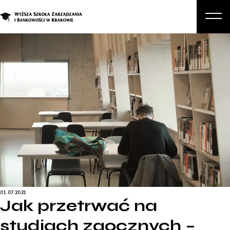
O nas
Studia
Studia podyplomowe i kursy
Kandydat
Student
Biznes
Zapisz się na studia
01.07.2021
Jak przetrwać na
studiach zaocznych –