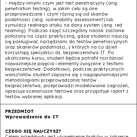
- między innymi czym jest test penetracyjny (ang.
penetration testing), w jakim celu są one
przeprowadzane i czym różnią się od skanów
podatności (ang. vulnerability assesssment) lub
symulacji realnego ataku na dany system (ang. red
teaming). Podczas zajęć szczególny nacisk zostanie
położony na część praktyczną, gdzie studenci nauczą
się posługiwać narzędziami do testów penetracyjnych
oraz skanerów podatności, z których na co dzień
korzystają specjaliści ds. bezpieczeństwa IT. Po
ukończeniu kursu, student będzie potrafił rozróżniać
najważniejsze pojęcia i elementy związane z testami
bezpieczeństwa. Dodatkowo, podczas praktycznych
warsztatów student zapozna się z najpopularniejszymi
metodologiami przeprowadzania testów
bezpieczeństwa, przeprowadzi modelowanie zagrożeń,
opracuje scenariusze testowe oraz przygotuje raport z
testów wybranej aplikacji.
Wprowadzenie do IT
Celem przedmiotu jest uzupełnienie braków w zakresie