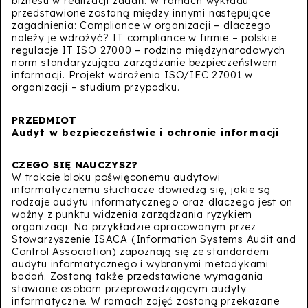
biznesu w realizacji zadań. W ramach wykładu
przedstawione zostaną między innymi następujące
zagadnienia: Compliance w organizacji – dlaczego
należy je wdrożyć? IT compliance w firmie – polskie
regulacje IT ISO 27000 – rodzina międzynarodowych
norm standaryzująca zarządzanie bezpieczeństwem
informacji. Projekt wdrożenia ISO/IEC 27001 w
organizacji – studium przypadku.
Audyt w bezpieczeństwie i ochronie informacji
W trakcie bloku poświęconemu audytowi
informatycznemu słuchacze dowiedzą się, jakie są
rodzaje audytu informatycznego oraz dlaczego jest on
ważny z punktu widzenia zarządzania ryzykiem
organizacji. Na przykładzie opracowanym przez
Stowarzyszenie ISACA (Information Systems Audit and
Control Association) zapoznają się ze standardem
audytu informatycznego i wybranymi metodykami
badań. Zostaną także przedstawione wymagania
stawiane osobom przeprowadzającym audyty
informatyczne. W ramach zajęć zostaną przekazane