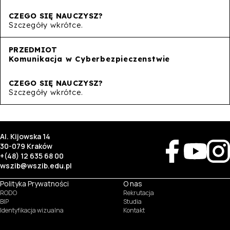
Szczegóły wkrótce.
Komunikacja w Cyberbezpieczenstwie
Szczegóły wkrótce.
Al. Kijowska 14
30-079 Kraków
+(48) 12 635 68 00
wszib@wszib.edu.pl
Polityka Prywatności
O nas
RODO
Rekrutacja
BIP
Studia
Identyfikacja wizualna
Kontakt