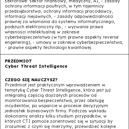
sektorowe: sektor finansowy, medyczny, AI, - zasady
ochrony informacji poufnych, w tym tajemnicy
przedsiębiorstwa, ochrony informacji pracodawcy,
informacji niejawnych, - zasady odpowiedzialności
prawnej za włamania do systemu informatycznego,
podsłuch elektroniczny itp., - wyzwania prawa
własności intelektualnej w zakresie
cyberbezpieczeństwa (w tym prawne aspekty reverse
engenering), - umowy w zakresie cyberbezpieczeństwa,
- prawne aspekty technologii kwantowej.
Cyber Threat Intelligence
Przedmiot jest praktycznym wprowadzeniem w
tematykę Cyber Threat Intelligence, która jest już
integralną częścią dojrzałych procesów od
monitorowania bezpieczeństwa, przez obsługę
incydentów, po wsparcie w procesie decyzyjnym
jednostek biznesowych firmy. Podczas wykładu
dokonamy analizy kilku studium przypadków, w
których CTI pomoże zorientować się w sytuacji by
zrozumieć z czym się mierzymy, przewidzieć kolejne