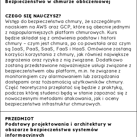
Bezpieczeństwo w chmurze obliczeniowej
Wstęp do bezpieczeństwa chmury, że szczególnym
naciskiem na AWS oraz GCP, które są obecnie jednymi
z najpopularniejszych platform chmurowych. Kurs
będzie składał się z omówienia podstaw i historii
chmury – czym jest chmura, po co powstała oraz czym
są IaaS, PaaS, SaaS, FaaS i HaaS. Omówione zostaną
korzyści korzystania z chmury, jak również największe
zagrożenia oraz ryzyka z nią związane. Dodatkowo
zostaną przedstawione najważniejsze usługi związane z
bezpieczeństwem obu platform, m.in. te związane z
monitoringiem czy alarmowaniem lub zarządzania
dostępami oraz tożsamością użytkowników chmury.
Część teoretyczna przeplatać się będzie z praktyką,
podczas której studenci będą w stanie zapoznać się z
nowoczesnymi metodami atakowania, jak i oceny
bezpieczeństwa infrastruktur chmurowych.
Podstawy projektowania i architektury w
obszarze bezpieczeństwa systemów
informacyjnych