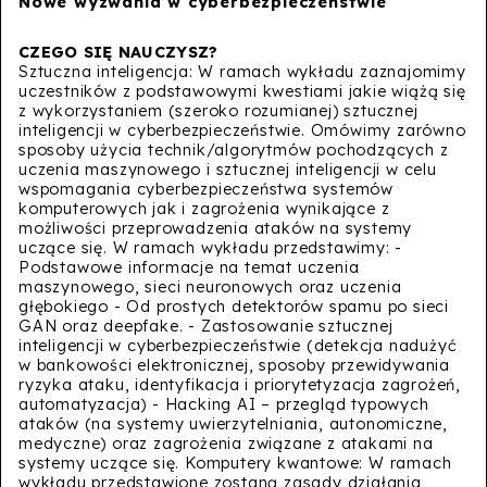
Nowe wyzwania w cyberbezpieczeństwie
Sztuczna inteligencja: W ramach wykładu zaznajomimy
uczestników z podstawowymi kwestiami jakie wiążą się
z wykorzystaniem (szeroko rozumianej) sztucznej
inteligencji w cyberbezpieczeństwie. Omówimy zarówno
sposoby użycia technik/algorytmów pochodzących z
uczenia maszynowego i sztucznej inteligencji w celu
wspomagania cyberbezpieczeństwa systemów
komputerowych jak i zagrożenia wynikające z
możliwości przeprowadzenia ataków na systemy
uczące się. W ramach wykładu przedstawimy: -
Podstawowe informacje na temat uczenia
maszynowego, sieci neuronowych oraz uczenia
głębokiego - Od prostych detektorów spamu po sieci
GAN oraz deepfake. - Zastosowanie sztucznej
inteligencji w cyberbezpieczeństwie (detekcja nadużyć
w bankowości elektronicznej, sposoby przewidywania
ryzyka ataku, identyfikacja i priorytetyzacja zagrożeń,
automatyzacja) - Hacking AI – przegląd typowych
ataków (na systemy uwierzytelniania, autonomiczne,
medyczne) oraz zagrożenia związane z atakami na
systemy uczące się. Komputery kwantowe: W ramach
wykładu przedstawione zostaną zasady działania