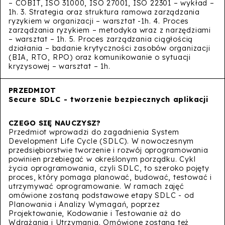
– COBIT, ISO 31000, ISO 27001, ISO 22301 – wykład –
1h. 3. Strategia oraz struktura ramowa zarządzania
ryzykiem w organizacji – warsztat -1h. 4. Proces
zarządzania ryzykiem – metodyka wraz z narzędziami
– warsztat – 1h. 5. Proces zarządzania ciągłością
działania – badanie krytyczności zasobów organizacji
(BIA, RTO, RPO) oraz komunikowanie o sytuacji
kryzysowej – warsztat – 1h.
Secure SDLC - tworzenie bezpiecznych aplikacji
Przedmiot wprowadzi do zagadnienia System
Development Life Cycle (SDLC). W nowoczesnym
przedsiębiorstwie tworzenie i rozwój oprogramowania
powinien przebiegać w określonym porządku. Cykl
życia oprogramowania, czyli SDLC, to szeroko pojęty
proces, który pomaga planować, budować, testować i
utrzymywać oprogramowanie. W ramach zajęć
omówione zostaną podstawowe etapy SDLC - od
Planowania i Analizy Wymagań, poprzez
Projektowanie, Kodowanie i Testowanie aż do
Wdrażania i Utrzymania. Omówione zostaną też