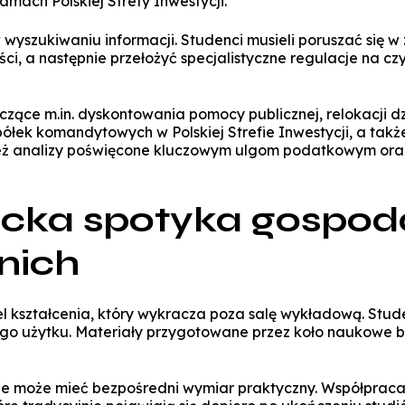
mach Polskiej Strefy Inwestycji.
w wyszukiwaniu informacji. Studenci musieli poruszać się
, a następnie przełożyć specjalistyczne regulacje na czy
ące m.in. dyskontowania pomocy publicznej, relokacji dz
spółek komandytowych w Polskiej Strefie Inwestycji, a ta
ż analizy poświęcone kluczowym ulgom podatkowym oraz 
ka spotyka gospoda
 nich
kształcenia, który wykracza poza salę wykładową. Studenc
istego użytku. Materiały przygotowane przez koło naukow
e może mieć bezpośredni wymiar praktyczny. Współpraca