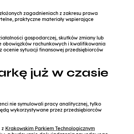
Technologie cyfrowe w marketingu
Manager Projektów AI
 w złożonych zagadnieniach z zakresu prawa
Marketing i social media
telne, praktyczne materiały wspierające
Lean Sigma Academy
AI w kreacji i komunikacji cyfrowej
Manager Industry 4.0
iałalności gospodarczej, skutków zmiany lub
TPM Champion - Utrzymanie ruc
kże obowiązków rachunkowych i kwalifikowania
prak
ocenie sytuacji finansowej przedsiębiorców
Manager jakości i bezpieczeń
żywn
rkę już w czasie
Manager Planowania i Zarządz
Produ
i nie symulowali pracy analitycznej, tylko
e będą wykorzystywane przez przedsiębiorców
 z
Krakowskim Parkiem Technologicznym