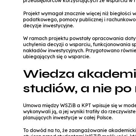
przedsiębiorców korzystających ze wsparcia w ra
Projekt wymagał znacznie więcej niż biegłości 
podatkowego, pomocy publicznej i rachunkowości
decyzje inwestycyjne.
W ramach projektu powstały opracowania dotycz
uchylenia decyzji o wsparciu, funkcjonowania 
nakładów inwestycyjnych. Przygotowano równie
ubiegających się o wsparcie.
Wiedza akademic
studiów, a nie po
Umowa między WSZiB a KPT wpisuje się w model 
wykonywali ją, a jej wyniki trafiły do rzeczyw
planujących inwestycje w całej Polsce.
To dowód na to, że zaangażowanie akademicki