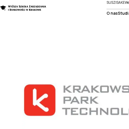
SUSZI
SAKE
We
O nas
Studi