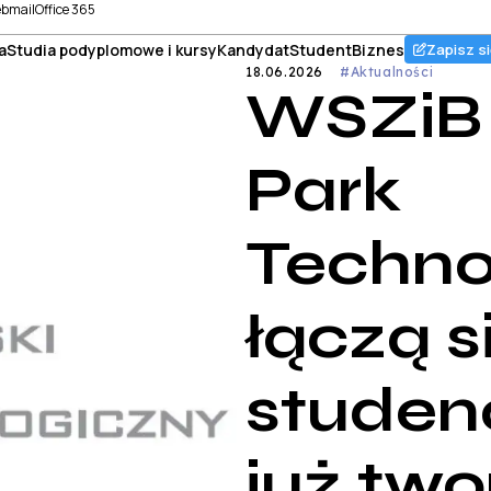
bmail
Office 365
a
Studia podyplomowe i kursy
Kandydat
Student
Biznes
Zapisz si
18.06.2026
#Aktualności
WSZiB 
Park
Techno
łączą si
studen
już two