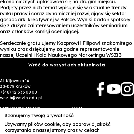
ekonomicznych uplasowała się na drugim miejscu.
Podjęty przez nich temat wpisuje się w aktualne trendy
rynku pracy i coraz dynamiczniej rozwijający się sektor
gospodarki kreatywnej w Polsce. Wyniki badań spotkały
się z dużym zainteresowaniem uczestników seminarium
oraz członków komisji oceniającej.
Serdecznie gratulujemy Kacprowi i Filipowi znakomitego
wyniku oraz dziękujemy za godne reprezentowanie
naszej Uczelni i Koła Naukowego Marketingu WSZiB!
Wróć do wszystkich aktualności
Al. Kijowska 14
30-079 Kraków
+(48) 12 635 68 00
wszib@wszib.edu.pl
Polityka Prywatności
O nas
RODO
Rekrutacja
Szanujemy Twoją prywatność
BIP
Studia
Identyfikacja wizualna
Kontakt
Używamy plików cookie, aby poprawić jakość
korzystania z naszej strony oraz w celach