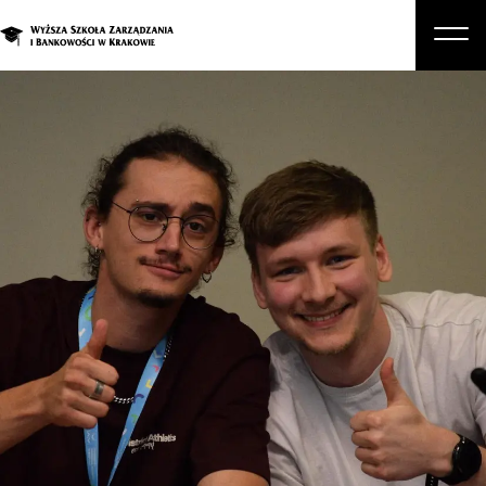
O nas
Studia
Studia podyplomowe i kursy
Kandydat
Student
Biznes
Zapisz się na studia