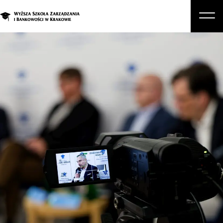
O nas
Studia
Studia podyplomowe i kursy
Kandydat
Student
Biznes
Zapisz się na studia