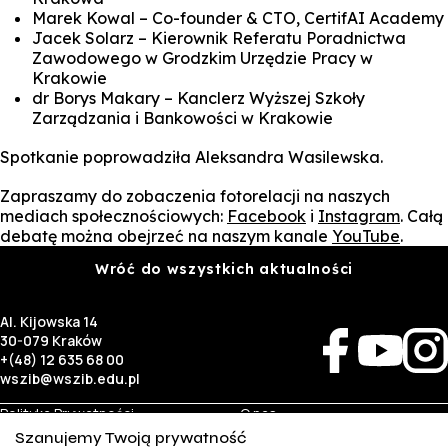
Marek Kowal – Co-founder & CTO, CertifAI Academy
Jacek Solarz – Kierownik Referatu Poradnictwa
Zawodowego w Grodzkim Urzędzie Pracy w
Krakowie
dr Borys Makary – Kanclerz Wyższej Szkoły
Zarządzania i Bankowości w Krakowie
Spotkanie poprowadziła
Aleksandra Wasilewska
.
Zapraszamy do zobaczenia fotorelacji na naszych
mediach społecznościowych:
Facebook
i
Instagram
. Całą
debatę można obejrzeć na naszym kanale
YouTube
.
Wróć do wszystkich aktualności
Al. Kijowska 14
30-079 Kraków
+(48) 12 635 68 00
wszib@wszib.edu.pl
Polityka Prywatności
O nas
RODO
Rekrutacja
Szanujemy Twoją prywatność