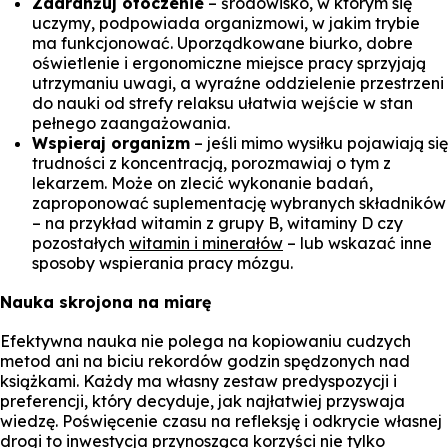
Zaaranżuj otoczenie
– środowisko, w którym się
uczymy, podpowiada organizmowi, w jakim trybie
ma funkcjonować. Uporządkowane biurko, dobre
oświetlenie i ergonomiczne miejsce pracy sprzyjają
utrzymaniu uwagi, a wyraźne oddzielenie przestrzeni
do nauki od strefy relaksu ułatwia wejście w stan
pełnego zaangażowania.
Wspieraj organizm
– jeśli mimo wysiłku pojawiają się
trudności z koncentracją, porozmawiaj o tym z
lekarzem. Może on zlecić wykonanie badań,
zaproponować suplementację wybranych składników
– na przykład witamin z grupy B, witaminy D czy
pozostałych
witamin i minerałów
– lub wskazać inne
sposoby wspierania pracy mózgu.
Nauka skrojona na miarę
Efektywna nauka nie polega na kopiowaniu cudzych
metod ani na biciu rekordów godzin spędzonych nad
książkami. Każdy ma własny zestaw predyspozycji i
preferencji, który decyduje, jak najłatwiej przyswaja
wiedzę. Poświęcenie czasu na refleksję i odkrycie własnej
drogi to inwestycja przynosząca korzyści nie tylko