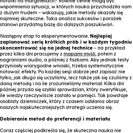
notatki na marginesach? Równie cenne mogą być
wspomnienia sytuacji, w których nauka przychodziła nam
z dużym trudem – wskazują, jakie metody okazały się
najmniej skuteczne. Taka analiza sukcesów i porażek
stanowi przydatną bazę do dalszych poszukiwań.
Następny etap to eksperymentowanie.
Najlepiej
zaplanować serię krótkich prób i w każdym tygodniu
skoncentrować się na jednej technice
– na przykład
przez kilka dni pracujemy z
mapami myśli
, potem z
nagraniami audio, a później z fiszkami. Aby jednak testy
przyniosły wiarygodne wnioski, trzeba systematycznie
notować efekty. Po każdej sesji dobrze jest zapisać nie
tylko, jak długo się uczyliśmy, lecz także jak się czuliśmy z
daną metodą i na ile zrozumieliśmy materiał. Kilka dni
później przyda się szybki sprawdzian, który zweryfikuje,
ile wiedzy rzeczywiście zostało w pamięci. Tak powstaje
osobisty dzienniczek, który z czasem odsłania obraz
naszych najskuteczniejszych strategii uczenia się.
Dobieranie metod do preferencji i materiału
Coraz częściej podkreśla się, że skuteczna nauka nie