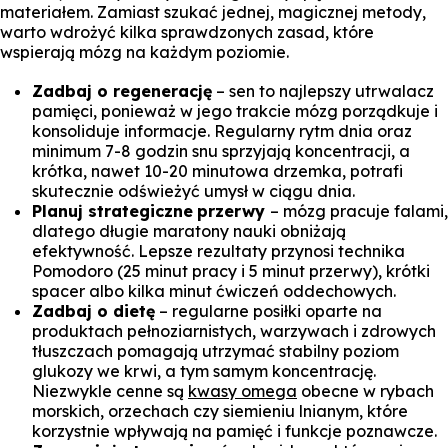
materiałem. Zamiast szukać jednej, magicznej metody,
warto wdrożyć kilka sprawdzonych zasad, które
wspierają mózg na każdym poziomie.
Zadbaj o regenerację
– sen to najlepszy utrwalacz
pamięci, ponieważ w jego trakcie mózg porządkuje i
konsoliduje informacje. Regularny rytm dnia oraz
minimum 7-8 godzin snu sprzyjają koncentracji, a
krótka, nawet 10-20 minutowa drzemka, potrafi
skutecznie odświeżyć umysł w ciągu dnia.
Planuj strategiczne
przerwy
– mózg pracuje falami,
dlatego długie maratony nauki obniżają
efektywność. Lepsze rezultaty przynosi technika
Pomodoro (25 minut pracy i 5 minut przerwy), krótki
spacer albo kilka minut ćwiczeń oddechowych.
Zadbaj o dietę
– regularne posiłki oparte na
produktach pełnoziarnistych, warzywach i zdrowych
tłuszczach pomagają utrzymać stabilny poziom
glukozy we krwi, a tym samym koncentrację.
Niezwykle cenne są
kwasy omega
obecne w rybach
morskich, orzechach czy siemieniu lnianym, które
korzystnie wpływają na pamięć i funkcje poznawcze.