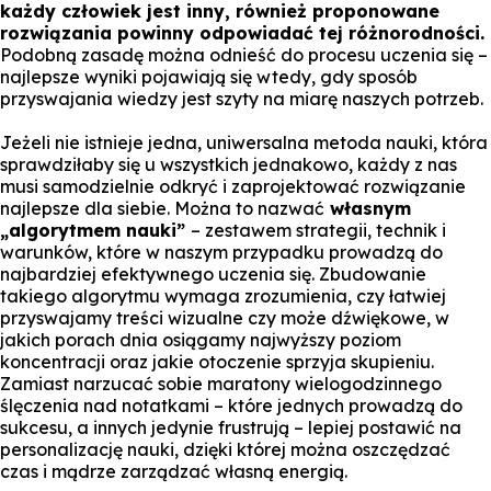
każdy człowiek jest inny, również proponowane
rozwiązania powinny odpowiadać tej różnorodności.
Podobną zasadę można odnieść do procesu uczenia się –
najlepsze wyniki pojawiają się wtedy, gdy sposób
przyswajania wiedzy jest szyty na miarę naszych potrzeb.
Jeżeli nie istnieje jedna, uniwersalna metoda nauki, która
sprawdziłaby się u wszystkich jednakowo, każdy z nas
musi samodzielnie odkryć i zaprojektować rozwiązanie
najlepsze dla siebie. Można to nazwać
własnym
„algorytmem nauki”
– zestawem strategii, technik i
warunków, które w naszym przypadku prowadzą do
najbardziej efektywnego uczenia się. Zbudowanie
takiego algorytmu wymaga zrozumienia, czy łatwiej
przyswajamy treści wizualne czy może dźwiękowe, w
jakich porach dnia osiągamy najwyższy poziom
koncentracji oraz jakie otoczenie sprzyja skupieniu.
Zamiast narzucać sobie maratony wielogodzinnego
ślęczenia nad notatkami – które jednych prowadzą do
sukcesu, a innych jedynie frustrują – lepiej postawić na
personalizację nauki, dzięki której można oszczędzać
czas i mądrze zarządzać własną energią.