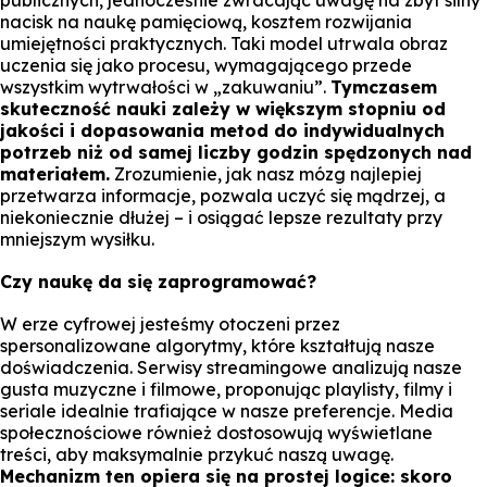
publicznych, jednocześnie zwracając uwagę na zbyt silny
nacisk na naukę pamięciową, kosztem rozwijania
umiejętności praktycznych. Taki model utrwala obraz
uczenia się jako procesu, wymagającego przede
wszystkim wytrwałości w „zakuwaniu”.
Tymczasem
skuteczność nauki zależy w większym stopniu od
jakości i dopasowania metod do indywidualnych
potrzeb niż od samej liczby godzin spędzonych nad
materiałem.
Zrozumienie, jak nasz mózg najlepiej
przetwarza informacje, pozwala uczyć się mądrzej, a
niekoniecznie dłużej – i osiągać lepsze rezultaty przy
mniejszym wysiłku.
Czy naukę da się zaprogramować?
W erze cyfrowej jesteśmy otoczeni przez
spersonalizowane algorytmy, które kształtują nasze
doświadczenia. Serwisy streamingowe analizują nasze
gusta muzyczne i filmowe, proponując playlisty, filmy i
seriale idealnie trafiające w nasze preferencje. Media
społecznościowe również dostosowują wyświetlane
treści, aby maksymalnie przykuć naszą uwagę.
Mechanizm ten opiera się na prostej logice: skoro