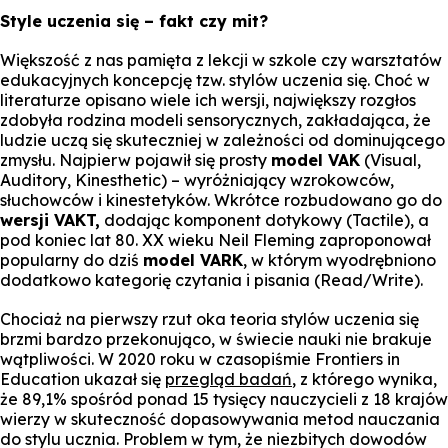
Style uczenia się – fakt czy mit?
Większość z nas pamięta z lekcji w szkole czy warsztatów
edukacyjnych koncepcję tzw. stylów uczenia się. Choć w
literaturze opisano wiele ich wersji, największy rozgłos
zdobyła rodzina modeli sensorycznych, zakładająca, że
ludzie uczą się skuteczniej w zależności od dominującego
zmysłu. Najpierw pojawił się prosty
model VAK
(
Visual,
Auditory, Kinesthetic
) – wyróżniający wzrokowców,
słuchowców i kinestetyków. Wkrótce rozbudowano go do
wersji VAKT,
dodając komponent dotykowy (
Tactile
), a
pod koniec lat 80. XX wieku Neil Fleming zaproponował
popularny do dziś
model VARK
, w którym wyodrębniono
dodatkowo kategorię czytania i pisania (
Read/Write
).
Chociaż na pierwszy rzut oka teoria stylów uczenia się
brzmi bardzo przekonująco, w świecie nauki nie brakuje
wątpliwości. W 2020 roku w czasopiśmie
Frontiers in
Education
ukazał się
przegląd badań
, z którego wynika,
że 89,1% spośród ponad 15 tysięcy nauczycieli z 18 krajów
wierzy w skuteczność dopasowywania metod nauczania
do stylu ucznia. Problem w tym, że niezbitych dowodów