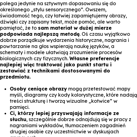
polega jedynie na sztywnym dopasowaniu się do
określonego „stylu sensorycznego”. Owszem,
świadomość tego, czy łatwiej zapamiętujemy obrazy,
dźwięki czy zapisany tekst, może pomóc, ale warto
pamiętać, że to
sam materiał w dużej mierze
podpowiada najlepszą metodę
. Oś czasu wyjątkowo
dobrze porządkuje wydarzenia historyczne, nagrania i
powtarzanie na głos wspierają naukę języków, a
schematy i modele ułatwiają zrozumienie procesów
biologicznych czy fizycznych.
Własne preferencje
najlepiej więc traktować jako punkt startu i
zestawiać z technikami dostosowanymi do
przedmiotu.
Osoby ceniące obrazy
mogą przetestować mapy
myśli, diagramy czy kody kolorystyczne, które nadają
treści strukturę i tworzą wizualne „kotwice” w
pamięci.
Ci, którzy lepiej przyswajają informacje ze
słuchu
, szczególnie dobrze odnajdują się w pracy z
nagraniami wykładów, tłumaczeniem zagadnień
drugiej osobie czy uczestnictwie w dyskusjach