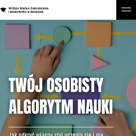
O nas
Studia
Studia podyplomowe i kursy
Kandydat
Student
Biznes
Zapisz się na studia