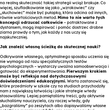
na realną skuteczność takiej strategii wciąż brakuje. Co
więcej, szufladkowanie się jako „wzrokowiec” czy
„słuchowiec” może być pułapką, która odcina od innych,
równie wartościowych metod.
Mimo to nie warto tych
koncepcji odrzucać całkowicie
– potraktowane z
dystansem, mogą inspirować i pomóc dostrzec drobne
ziarna prawdy o tym, jak każdy z nas uczy się
najskuteczniej.
Jak znaleźć własną ścieżkę do skutecznej nauki?
Odkrywanie własnego, optymalnego sposobu uczenia się
nie wymaga od razu specjalistycznych testów
psychologicznych – wystarczy uważna samoobserwacja i
gotowość do eksperymentowania.
Pierwszym krokiem
może być refleksja nad dotychczasowymi
doświadczeniami edukacyjnymi.
Warto zastanowić się,
które przedmioty w szkole czy na studiach przychodziły
nam z największą łatwością i jakie strategie wtedy
stosowaliśmy. Lepiej pamiętaliśmy treści, gdy aktywnie
słuchaliśmy nauczyciela, czy raczej wtedy, gdy
„bazgraliśmy” po zeszytach albo dopisywaliśmy własne