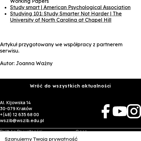
Working Papers
Study smart | American Psychological Association
Studying 101: Study Smarter Not Harder | The
University of North Carolina at Chapel Hill
Artykuł przygotowany we współpracy z partnerem
serwisu.
Autor: Joanna Ważny
Wróć do wszystkich aktualności
Al. Kijowska 14
30-079 Kraków
+(48) 12 635 68 00
wszib@wszib.edu.pl
Polityka Prywatności
O nas
RODO
Rekrutacja
Szanujemy Twoją prywatność