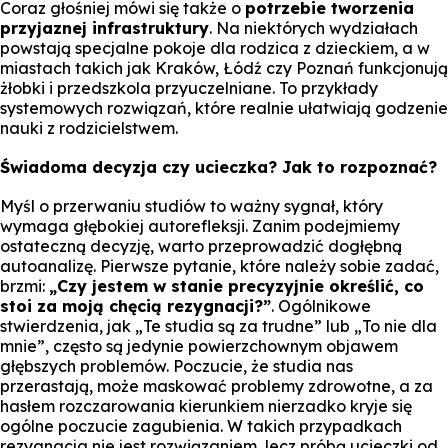
Coraz głośniej mówi się także o
potrzebie tworzenia
przyjaznej infrastruktury
. Na niektórych wydziałach
powstają specjalne pokoje dla rodzica z dzieckiem, a w
miastach takich jak Kraków, Łódź czy Poznań funkcjonują
żłobki i przedszkola przyuczelniane. To przykłady
systemowych rozwiązań, które realnie ułatwiają godzenie
nauki z rodzicielstwem.
Świadoma decyzja czy ucieczka? Jak to rozpoznać?
Myśl o przerwaniu studiów to ważny sygnał, który
wymaga głębokiej autorefleksji. Zanim podejmiemy
ostateczną decyzję, warto przeprowadzić dogłębną
autoanalizę. Pierwsze pytanie, które należy sobie zadać,
brzmi:
„Czy jestem w stanie precyzyjnie określić, co
stoi za moją chęcią rezygnacji?”
. Ogólnikowe
stwierdzenia, jak „Te studia są za trudne” lub „To nie dla
mnie”, często są jedynie powierzchownym objawem
głębszych problemów. Poczucie, że studia nas
przerastają, może maskować problemy zdrowotne, a za
hasłem rozczarowania kierunkiem nierzadko kryje się
ogólne poczucie zagubienia. W takich przypadkach
rezygnacja nie jest rozwiązaniem, lecz próbą ucieczki od