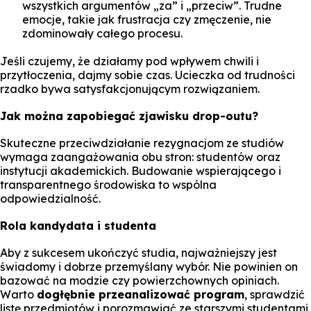
wszystkich argumentów „za” i „przeciw”. Trudne
emocje, takie jak frustracja czy zmęczenie, nie
zdominowały całego procesu.
Jeśli czujemy, że działamy pod wpływem chwili i
przytłoczenia, dajmy sobie czas. Ucieczka od trudności
rzadko bywa satysfakcjonującym rozwiązaniem.
Jak można zapobiegać zjawisku drop-outu?
Skuteczne przeciwdziałanie rezygnacjom ze studiów
wymaga zaangażowania obu stron: studentów oraz
instytucji akademickich. Budowanie wspierającego i
transparentnego środowiska to wspólna
odpowiedzialność.
Rola kandydata i studenta
Aby z sukcesem ukończyć studia, najważniejszy jest
świadomy i dobrze przemyślany wybór. Nie powinien on
bazować na modzie czy powierzchownych opiniach.
Warto
dogłębnie przeanalizować program
, sprawdzić
listę przedmiotów i porozmawiać ze starszymi studentami