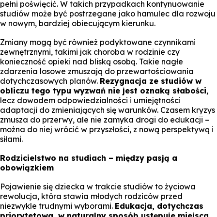
pełni poświęcić. W takich przypadkach kontynuowanie
studiów może być postrzegane jako hamulec dla rozwoju
w nowym, bardziej obiecującym kierunku.
Zmiany mogą być również podyktowane czynnikami
zewnętrznymi, takimi jak choroba w rodzinie czy
konieczność opieki nad bliską osobą. Takie nagłe
zdarzenia losowe zmuszają do przewartościowania
dotychczasowych planów.
Rezygnacja ze studiów w
obliczu tego typu wyzwań nie jest oznaką słabości
,
lecz dowodem odpowiedzialności i umiejętności
adaptacji do zmieniających się warunków. Czasem kryzys
zmusza do przerwy, ale nie zamyka drogi do edukacji –
można do niej wrócić w przyszłości, z nową perspektywą i
siłami.
Rodzicielstwo na studiach – między pasją a
obowiązkiem
Pojawienie się dziecka w trakcie studiów to życiowa
rewolucja, która stawia młodych rodziców przed
niezwykle trudnymi wyborami.
Edukacja, dotychczas
priorytetowa, w naturalny sposób ustępuje miejsca