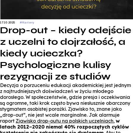
17.10.2025
#Kariery
Drop-out – kiedy odejście
z uczelni to dojrzałość, a
kiedy ucieczka?
Psychologiczne kulisy
rezygnacji ze studiów
Decyzja o porzuceniu edukacji akademickiej jest jednym
z najtrudniejszych doświadczeń w życiu młodego
dorosłego. W społeczeństwie, gdzie presja i oczekiwania
są ogromne, taki krok często bywa niesłusznie obarczony
stygmatem osobistej porażki. Zjawisko to, znane jako
„drop-out”, nie jest wcale marginalne. Jak alarmuje
raport
Zjawisko drop-outu na polskich uczelniach
,
w
latach 2012–2020 niemal 40% rozpoczętych cyklów
kształcenia nie zakończyło się dyplomem
. Aby to