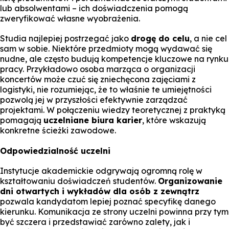
lub absolwentami – ich doświadczenia pomogą
zweryfikować własne wyobrażenia.
Studia najlepiej postrzegać jako
drogę do celu
, a nie cel
sam w sobie. Niektóre przedmioty mogą wydawać się
nudne, ale często budują kompetencje kluczowe na rynku
pracy. Przykładowo osoba marząca o organizacji
koncertów może czuć się zniechęcona zajęciami z
logistyki, nie rozumiejąc, że to właśnie te umiejętności
pozwolą jej w przyszłości efektywnie zarządzać
projektami. W połączeniu wiedzy teoretycznej z praktyką
pomagają
uczelniane biura karier
, które wskazują
konkretne ścieżki zawodowe.
Odpowiedzialność uczelni
Instytucje akademickie odgrywają ogromną rolę w
kształtowaniu doświadczeń studentów.
Organizowanie
dni otwartych i wykładów dla osób z zewnątrz
pozwala kandydatom lepiej poznać specyfikę danego
kierunku. Komunikacja ze strony uczelni powinna przy tym
być szczera i przedstawiać zarówno zalety, jak i