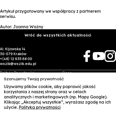
Artykuł przygotowany we współpracy z partnerem
serwisu.
Autor: Joanna Ważny
Wróć do wszystkich aktualności
Al. Kijowska 14
30-079 Kraków
+(48) 12 635 68 00
wszib@wszib.edu.pl
Polityka Prywatności
O nas
RODO
Rekrutacja
Szanujemy Twoją prywatność
BIP
Studia
Identyfikacja wizualna
Kontakt
Używamy plików cookie, aby poprawić jakość
korzystania z naszej strony oraz w celach
analitycznych i marketingowych (np. Mapy Google).
Biznes
Student
Klikając „Akceptuj wszystkie”, wyrażasz zgodę na ich
Wynajem sal
Multis Multum
użycie.
Polityka prywatności
SUSZI
Targi pracy
Biblioteka
Samorząd