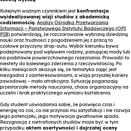
Kolejnym ważnym czynnikiem jest
konfrontacja
wyidealizowanej wizji studiów z akademicką
codziennością
.
Analizy Ośrodka Przetwarzania
Informacji – Państwowego Instytutu Badawczego (OPI
PIB)
potwierdzają, że rozczarowanie wybraną dziedziną
nauki oraz trudności z pogodzeniem jej z pracą to
czołowe przyczyny drop-outu. Wybór kierunku bywa
podejmowany pod wpływem rodziny, panującej mody lub
na podstawie powierzchownego rozeznania. Prowadzi to
niestety do bolesnego zderzenia z rzeczywistością. Po
kilku miesiącach okazuje się, że tematyka zajęć jest
niezgodna z zainteresowaniami, a wizja przyszłej kariery
zawodowej – mało atrakcyjna. Sytuację pogarszają
przestarzałe metody nauczania, chaos organizacyjny na
uczelni i brak praktycznego wymiaru kształcenia.
Gdy student uświadamia sobie, że poświęca czas i
energię na coś, co nie przynosi mu satysfakcji i nie rozwija
jego potencjału, jego motywacja gwałtownie spada.
Rezygnacja z nietrafionych studiów może być w tym
przypadku
aktem asertywności i dojrzałej oceny