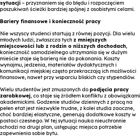
sytuacji
– przyznaniem się do błędu i rozpoczęciem
poszukiwań ścieżki bardziej spójnej z osobistymi celami.
Bariery finansowe i konieczność pracy
Nie wszyscy studenci startują z równej pozycji. Dla wielu
młodych ludzi, zwłaszcza tych
z mniejszych
miejscowości lub z rodzin o niższych dochodach
,
konieczność samodzielnego utrzymania się w dużym
mieście staje się barierą nie do pokonania. Koszty
wynajmu, jedzenia, materiałów dydaktycznych i
komunikacji miejskiej często przekraczają ich możliwości
finansowe, nawet przy wsparciu bliskich czy stypendiów.
Wielu studentów jest zmuszonych do
podjęcia pracy
zarobkowej
, co staje się źródłem konfliktu z obowiązkami
akademickimi. Godzenie studiów dziennych z pracą na
pełen etat jest niezwykle trudne, z kolei studia zaoczne,
choć bardziej elastyczne, generują dodatkowe koszty w
postaci czesnego. W tej sytuacji nauka nieuchronnie
schodzi na drugi plan, ustępując miejsca potrzebie
zapewnienia sobie bytu.