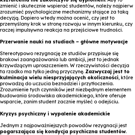
zmienić i skutecznie wspierać studentów, należy najpierw
zrozumieć psychologiczne mechanizmy stojące za taką
decyzją. Dopiero wtedy można ocenić, czy jest to
przemyślany krok w stronę rozwoju w innym kierunku, czy
raczej impulsywna reakcja na przejściowe trudności.
Przerwanie nauki na studiach – główne motywacje
Stereotypowo rezygnację ze studiów przypisuje się
brakowi zaangażowania lub ambicji, jest to jednak
krzywdzącym uproszczeniem. W rzeczywistości decyzja
ta rzadko ma tylko jedną przyczynę.
Zazwyczaj jest to
kulminacja wielu niesprzyjających okoliczności
, które
prowadzą do uczucia beznadziei i przytłoczenia.
Zrozumienie tych czynników jest niezbędnym elementem
budowania środowiska akademickiego, które oferuje
wsparcie, zanim student zacznie myśleć o odejściu.
Kryzys psychiczny i wypalenie akademickie
Jednym z najpoważniejszych powodów rezygnacji jest
pogarszająca się kondycja psychiczna studentów
.