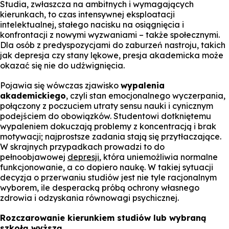
Studia, zwłaszcza na ambitnych i wymagających
kierunkach, to czas intensywnej eksploatacji
intelektualnej, stałego nacisku na osiągnięcia i
konfrontacji z nowymi wyzwaniami – także społecznymi.
Dla osób z predyspozycjami do zaburzeń nastroju, takich
jak depresja czy stany lękowe, presja akademicka może
okazać się nie do udźwignięcia.
Pojawia się wówczas zjawisko
wypalenia
akademickiego
, czyli stan emocjonalnego wyczerpania,
połączony z poczuciem utraty sensu nauki i cynicznym
podejściem do obowiązków. Studentowi dotkniętemu
wypaleniem dokuczają problemy z koncentracją i brak
motywacji; najprostsze zadania stają się przytłaczające.
W skrajnych przypadkach prowadzi to do
pełnoobjawowej
depresji
, która uniemożliwia normalne
funkcjonowanie, a co dopiero naukę. W takiej sytuacji
decyzja o przerwaniu studiów jest nie tyle racjonalnym
wyborem, ile desperacką próbą ochrony własnego
zdrowia i odzyskania równowagi psychicznej.
Rozczarowanie kierunkiem studiów lub wybraną
szkołą wyższą