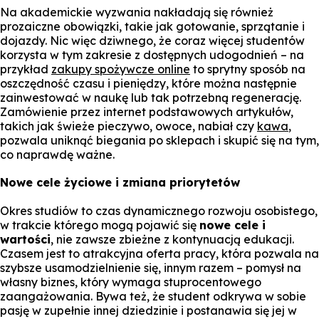
Na akademickie wyzwania nakładają się również
prozaiczne obowiązki, takie jak gotowanie, sprzątanie i
dojazdy. Nic więc dziwnego, że coraz więcej studentów
korzysta w tym zakresie z dostępnych udogodnień – na
przykład
zakupy spożywcze online
to sprytny sposób na
oszczędność czasu i pieniędzy, które można następnie
zainwestować w naukę lub tak potrzebną regenerację.
Zamówienie przez internet podstawowych artykułów,
takich jak świeże pieczywo, owoce, nabiał czy
kawa
,
pozwala uniknąć biegania po sklepach i skupić się na tym,
co naprawdę ważne.
Nowe cele życiowe i zmiana priorytetów
Okres studiów to czas dynamicznego rozwoju osobistego,
w trakcie którego mogą pojawić się
nowe cele i
wartości
, nie zawsze zbieżne z kontynuacją edukacji.
Czasem jest to atrakcyjna oferta pracy, która pozwala na
szybsze usamodzielnienie się, innym razem – pomysł na
własny biznes, który wymaga stuprocentowego
zaangażowania. Bywa też, że student odkrywa w sobie
pasję w zupełnie innej dziedzinie i postanawia się jej w