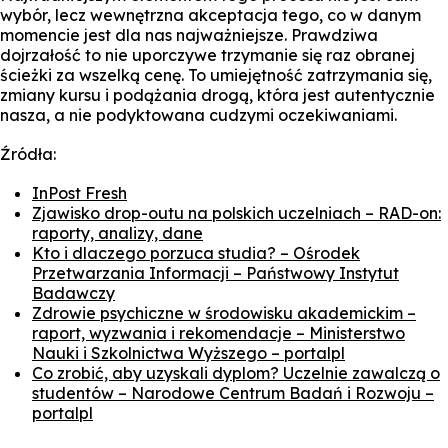
wybór, lecz wewnętrzna akceptacja tego, co w danym
momencie jest dla nas najważniejsze. Prawdziwa
dojrzałość to nie uporczywe trzymanie się raz obranej
ścieżki za wszelką cenę. To umiejętność zatrzymania się,
zmiany kursu i podążania drogą, która jest autentycznie
nasza, a nie podyktowana cudzymi oczekiwaniami.
Źródła:
InPost Fresh
Zjawisko drop-outu na polskich uczelniach – RAD-on:
raporty, analizy, dane
Kto i dlaczego porzuca studia? – Ośrodek
Przetwarzania Informacji – Państwowy Instytut
Badawczy
Zdrowie psychiczne w środowisku akademickim –
raport, wyzwania i rekomendacje – Ministerstwo
Nauki i Szkolnictwa Wyższego – portal
pl
Co zrobić, aby uzyskali dyplom? Uczelnie zawalczą o
studentów – Narodowe Centrum Badań i Rozwoju –
portal
pl