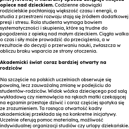
opiece nad dzieckiem.
Codzienne obowiązki
rodzicielskie pochłaniają większość czasu i energii, a
studia z przestrzeni rozwoju stają się źródłem dodatkowej
presji i stresu. Rola studenta wymaga bowiem
systematyczności i skupienia, które są trudne do
pogodzenia z opieką nad małym dzieckiem. Ciągła walka
o czas i siły może prowadzić do przeciążenia, a w
rezultacie do decyzji o przerwaniu nauki, zwłaszcza w
obliczu braku wsparcia ze strony otoczenia.
Akademicki świat coraz bardziej otwarty na
rodziców
Na szczęście na polskich uczelniach obserwuje się
powolną, lecz zauważalną zmianę w podejściu do
studentów-rodziców. Widok wózka dziecięcego pod salą
wykładową czy niemowlęcia na rękach matki czekającej
na egzamin przestaje dziwić i coraz częściej spotyka się
ze zrozumieniem. Ta rosnąca otwartość kadry
akademickiej przekłada się na konkretne inicjatywy.
Uczelnie oferują pomoc materialną, możliwość
indywidualnej organizacji studiów czy urlopy dziekańskie.