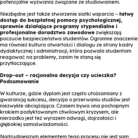
potencjalne wyzwania związane ze studiowaniem.
Niezbędne jest także stworzenie siatki wsparcia –
łatwy
dostęp do bezpłatnej pomocy psychologicznej,
sprawnie działające programy stypendialne i
profesjonalne doradztwo zawodowe
zwiększają
poczucie bezpieczeństwa studentów. Ogromne znaczenie
ma również kultura otwartości i dialogu ze strony kadry
dydaktycznej i administracji, która pozwala studentom
reagować na problemy, zanim te staną się
przytłaczające.
Drop-out – racjonalna decyzja czy ucieczka?
Podsumowanie
W kulturze, gdzie dyplom jest często utożsamiany z
gwarancją sukcesu, decyzja o przerwaniu studiów jest
niezwykle obciążająca. Czasem bywa ona pochopnym
krokiem podyktowanym chwilowym kryzysem, ale
nierzadko jest też wyrazem odwagi, dojrzałości i
głębokiej samoświadomości.
Najtrudniejszym elementem tego procesu nie jest sam