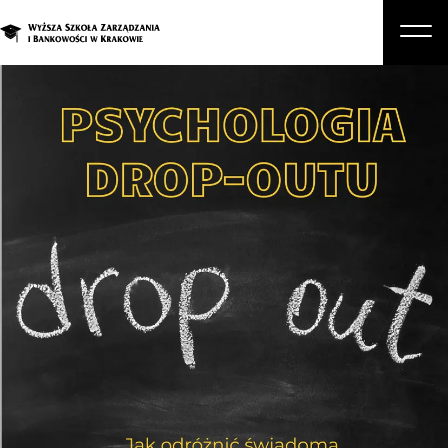
O nas
Studia
Studia podyplomowe i kursy
Kandydat
Student
Biznes
Zapisz się na studia