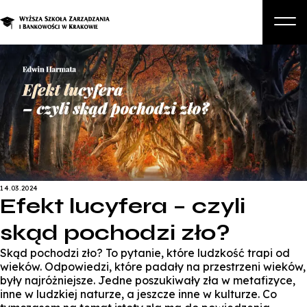
O nas
Studia
Studia podyplomowe i kursy
Kandydat
Student
14.03.2024
Efekt lucyfera – czyli
Biznes
skąd pochodzi zło?
Zapisz się na studia
Skąd pochodzi zło? To pytanie, które ludzkość trapi od
wieków. Odpowiedzi, które padały na przestrzeni wieków,
były najróżniejsze. Jedne poszukiwały zła w metafizyce,
inne w ludzkiej naturze, a jeszcze inne w kulturze. Co