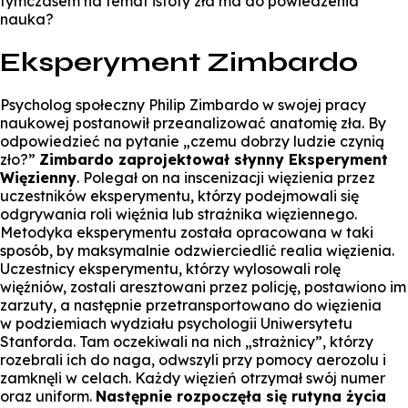
tymczasem na temat istoty zła ma do powiedzenia
nauka?
Eksperyment Zimbardo
Psycholog społeczny Philip Zimbardo w swojej pracy
naukowej postanowił przeanalizować anatomię zła. By
odpowiedzieć na pytanie „czemu dobrzy ludzie czynią
zło?”
Zimbardo zaprojektował słynny Eksperyment
Więzienny
. Polegał on na inscenizacji więzienia przez
uczestników eksperymentu, którzy podejmowali się
odgrywania roli więźnia lub strażnika więziennego.
Metodyka eksperymentu została opracowana w taki
sposób, by maksymalnie odzwierciedlić realia więzienia.
Uczestnicy eksperymentu, którzy wylosowali rolę
więźniów, zostali aresztowani przez policję, postawiono im
zarzuty, a następnie przetransportowano do więzienia
w podziemiach wydziału psychologii Uniwersytetu
Stanforda. Tam oczekiwali na nich „strażnicy”, którzy
rozebrali ich do naga, odwszyli przy pomocy aerozolu i
zamknęli w celach. Każdy więzień otrzymał swój numer
oraz uniform.
Następnie rozpoczęła się rutyna życia