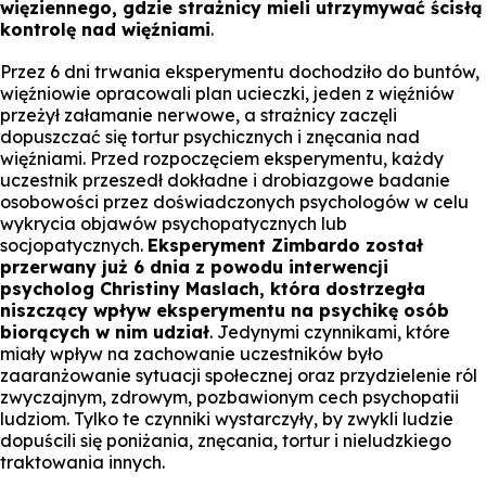
więziennego, gdzie strażnicy mieli utrzymywać ścisłą
kontrolę nad więźniami
.
Przez 6 dni trwania eksperymentu dochodziło do buntów,
więźniowie opracowali plan ucieczki, jeden z więźniów
przeżył załamanie nerwowe, a strażnicy zaczęli
dopuszczać się tortur psychicznych i znęcania nad
więźniami. Przed rozpoczęciem eksperymentu, każdy
uczestnik przeszedł dokładne i drobiazgowe badanie
osobowości przez doświadczonych psychologów w celu
wykrycia objawów psychopatycznych lub
socjopatycznych.
Eksperyment Zimbardo został
przerwany już 6 dnia z powodu interwencji
psycholog Christiny Maslach, która dostrzegła
niszczący wpływ eksperymentu na psychikę osób
biorących w nim udział
. Jedynymi czynnikami, które
miały wpływ na zachowanie uczestników było
zaaranżowanie sytuacji społecznej oraz przydzielenie ról
zwyczajnym, zdrowym, pozbawionym cech psychopatii
ludziom. Tylko te czynniki wystarczyły, by zwykli ludzie
dopuścili się poniżania, znęcania, tortur i nieludzkiego
traktowania innych.