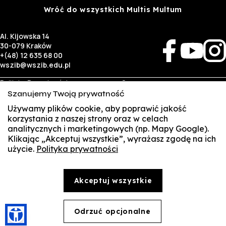
Wróć do wszystkich Multis Multum
Al. Kijowska 14
30-079 Kraków
+(48) 12 635 68 00
wszib@wszib.edu.pl
Polityka Prywatności
O nas
RODO
Rekrutacja
Szanujemy Twoją prywatność
BIP
Studia
Używamy plików cookie, aby poprawić jakość
Identyfikacja wizualna
Kontakt
korzystania z naszej strony oraz w celach
analitycznych i marketingowych (np. Mapy Google).
Biznes
Student
Klikając „Akceptuj wszystkie”, wyrażasz zgodę na ich
Wynajem sal
Multis Multum
użycie.
Polityka prywatności
SUSZI
Targi pracy
Biblioteka
Samorząd
SAKE
© Copyright by Wyższa Szkoła Zarządzania i Bankowości w Krakowie (WSZIB)
Akceptuj wszystkie
Treści zawarte na stronie www.wszib.edu.pl oraz jej podstronach stanowią, o ile nie wskazano
Webmail
inaczej, utwory w rozumieniu właściwych przepisów, do których prawa majątkowe autorskie
przysługują WSZIB. Bez uprzedniej zgody WSZIB zabrania się w stosunku do tych treści oraz ich
części: kopiowania, reprodukowania, modyfikowania, dystrybuowania, publikowania,
Office 365
Odrzuć opcjonalne
wyświetlania, utrwalania oraz wykorzystywania w jakiejkolwiek innej formie. Ograniczenia
🍪
powyższe nie dotyczą dozwolonego użytku osobistego.