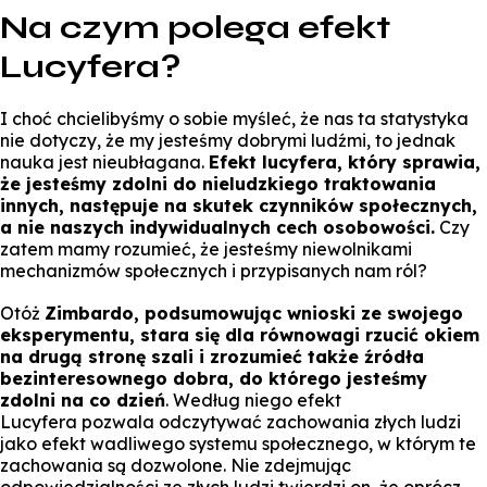
Na czym polega efekt
Lucyfera?
I choć chcielibyśmy o sobie myśleć, że nas ta statystyka
nie dotyczy, że my jesteśmy dobrymi ludźmi, to jednak
nauka jest nieubłagana.
Efekt lucyfera, który sprawia,
że jesteśmy zdolni do nieludzkiego traktowania
innych, następuje na skutek czynników społecznych,
a nie naszych indywidualnych cech osobowości.
Czy
zatem mamy rozumieć, że jesteśmy niewolnikami
mechanizmów społecznych i przypisanych nam ról?
Otóż
Zimbardo, podsumowując wnioski ze swojego
eksperymentu, stara się dla równowagi rzucić okiem
na drugą stronę szali i zrozumieć także źródła
bezinteresownego dobra, do którego jesteśmy
zdolni na co dzień
. Według niego
efekt
Lucyfera
pozwala odczytywać zachowania złych ludzi
jako efekt wadliwego systemu społecznego, w którym te
zachowania są dozwolone. Nie zdejmując
odpowiedzialności ze złych ludzi twierdzi on, że oprócz